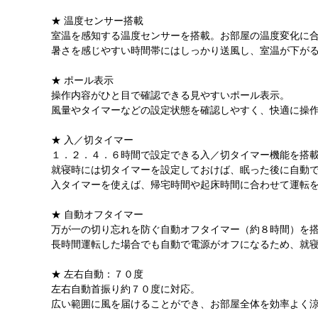
★ 温度センサー搭載
室温を感知する温度センサーを搭載。お部屋の温度変化に
暑さを感じやすい時間帯にはしっかり送風し、室温が下が
★ ポール表示
操作内容がひと目で確認できる見やすいポール表示。
風量やタイマーなどの設定状態を確認しやすく、快適に操
★ 入／切タイマー
１．２．４．６時間で設定できる入／切タイマー機能を搭
就寝時には切タイマーを設定しておけば、眠った後に自動
入タイマーを使えば、帰宅時間や起床時間に合わせて運転
★ 自動オフタイマー
万が一の切り忘れを防ぐ自動オフタイマー（約８時間）を
長時間運転した場合でも自動で電源がオフになるため、就
★ 左右自動：７０度
左右自動首振り約７０度に対応。
広い範囲に風を届けることができ、お部屋全体を効率よく