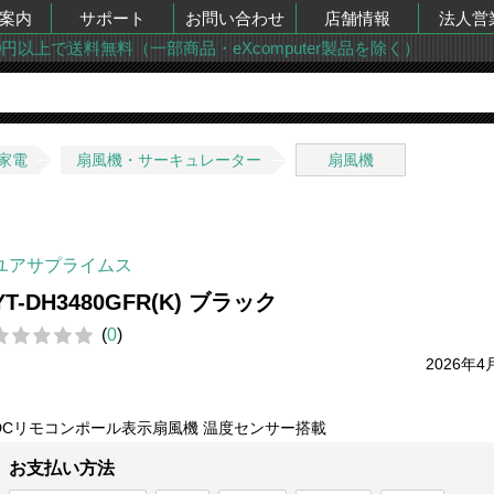
案内
サポート
お問い合わせ
店舗情報
法人営
00円以上で送料無料（一部商品・eXcomputer製品を除く）
家電
扇風機・サーキュレーター
扇風機
ユアサプライムス
YT-DH3480GFR(K) ブラック
(
0
)
2026年4
DCリモコンポール表示扇風機 温度センサー搭載
お支払い方法