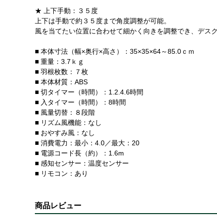
★ 上下手動：３５度
上下は手動で約３５度まで角度調整が可能。
風を当てたい位置に合わせて細かく向きを調整でき、デス
■ 本体寸法（幅×奥行×高さ）：35×35×64～85.0ｃｍ
■ 重量：3.7ｋｇ
■ 羽根枚数：７枚
■ 本体材質：ABS
■ 切タイマー（時間）：1.2.4.6時間
■ 入タイマー（時間）：8時間
■ 風量切替：８段階
■ リズム風機能：なし
■ おやすみ風：なし
■ 消費電力：最小：4.0／最大：20
■ 電源コード長（約）：1.6m
■ 感知センサー：温度センサー
■ リモコン：あり
商品レビュー