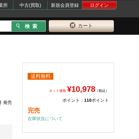
業所
中古(買取)
新規会員登録
ログイン
カート
送料無料
¥10,978
ネット価格
（税込）
ポイント：
110
ポイント
月 発売
完売
在庫状況について