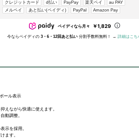
クレジットカード
d払い
PayPay
楽天ペイ
au PAY
メルペイ
あと払い(ペイディ)
PayPal
Amazon Pay
￥1,829
ペイディなら月々
今ならペイディの
3・6・12回あと払い
分割手数料無料！ →
詳細はこち
いポール表示
を抑えながら快適に使えます。
を自動調整。
ル表示を採用。
だけます。