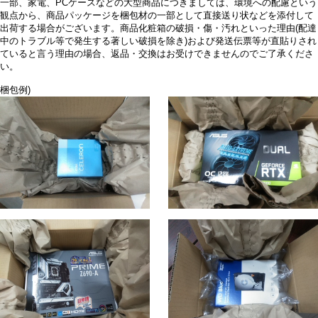
一部、家電、PCケースなどの大型商品につきましては、環境への配慮という
観点から、商品パッケージを梱包材の一部として直接送り状などを添付して
出荷する場合がございます。商品化粧箱の破損・傷・汚れといった理由(配達
中のトラブル等で発生する著しい破損を除き)および発送伝票等が直貼りされ
ていると言う理由の場合、返品・交換はお受けできませんのでご了承くださ
い。
梱包例)