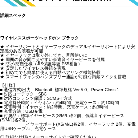
詳細スペック
ワイヤレススポーツヘッドホン ブラック
★ イヤーサポートとイヤーフックのデュアルイヤーサポートにより安
定感のある装着が可能
★ イヤーフックは取り外しでき、普段使いに
★ 周囲の音が聞こえやすい低遮音イヤーピースを付属
★ 防水/防塵仕様（JIS保護等級IP55相当）
★ 安定したワイヤレス接続を実現
★ 初めてでも簡単に使える自動ペアリング機能搭載
★ スマートフォンのハンズフリー通話が可能な内蔵マイクを搭載
【仕様】
■ 通信方式/出力：Bluetooth 標準規格 Ver.5.0、Power Class 1
■ 対応コーデック：SBC
■ 対応コンテンツ保護：SCMS-T方式
■ 電池持続時間：イヤホン：約4時間、充電ケース：約10時間
■ 充電時間：イヤホン：約2時間、充電ケース：約3時間
■ 充電方法：USB充電
■ 付属品：標準イヤーピース(S/M/L)各2個、低遮音イヤーピース
(S/M/L)各2個、
イヤーサポート(XS/M/L)各2個、イヤーフック 2個、充電
用USBケーブル、充電ケース
◎ 詳細な仕様はメーカーサイトでご確認ください。