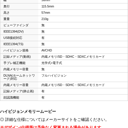
奥行
115.5mm
高さ
57mm
重量
210g
ビューファインダ
無
IEEE1394(DV)
無
USB接続対応
有
IEEE1394(TS)
無
ハイビジョン規格
AVCHD
記録メディア(動画)
内蔵メモリ/SD・SDHC・SDXCメモリカード
手ブレ補正機能
光学式+電子式
内蔵メモリー容量
無
DLNA(ホームネットワ
フルハイビジョン
ーク)対応
内蔵メモリー容量
内蔵メモリ/SD・SDHC・SDXCメモリカード
記録メディア(静止画)
有
顔認識機能
有
ハイビジョンメモリームービー
◎ 詳細な仕様についてはメーカーサイトをご確認ください。
※デザイン/仕様等は予告なく変更される場合があります。