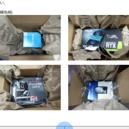
い。
梱包例)