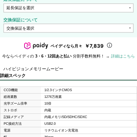
交換保証について
￥7,839
ペイディなら月々
今ならペイディの
3・6・12回あと払い
分割手数料無料！ →
詳細はこちら
ハイビジョンメモリームービー
詳細スペック
CCD機能
1/2.3インチCMOS
総画素数
1276万画素
光学ズーム倍率
10倍
ストロボ
内蔵
記録メディア
内蔵メモリ/SD/SDHC/SDXC
PC接続方法
USB2.0
電源
リチウムイオン充電池
幅
36mm