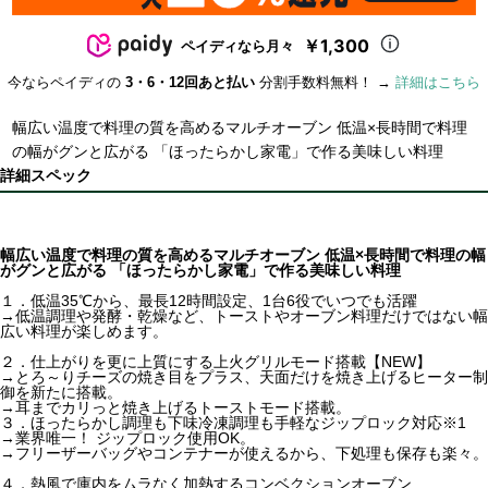
￥1,300
ペイディなら月々
今ならペイディの
3・6・12回あと払い
分割手数料無料！ →
詳細はこちら
幅広い温度で料理の質を高めるマルチオーブン 低温×長時間で料理
の幅がグンと広がる 「ほったらかし家電」で作る美味しい料理
詳細スペック
幅広い温度で料理の質を高めるマルチオーブン 低温×長時間で料理の幅
がグンと広がる 「ほったらかし家電」で作る美味しい料理
１．低温35℃から、最長12時間設定、1台6役でいつでも活躍
→低温調理や発酵・乾燥など、トーストやオーブン料理だけではない幅
広い料理が楽しめます。
２．仕上がりを更に上質にする上火グリルモード搭載【NEW】
→とろ～りチーズの焼き目をプラス、天面だけを焼き上げるヒーター制
御を新たに搭載。
→耳までカリっと焼き上げるトーストモード搭載。
３．ほったらかし調理も下味冷凍調理も手軽なジップロック対応※1
→業界唯一！ ジップロック使用OK。
→フリーザーバッグやコンテナーが使えるから、下処理も保存も楽々。
４．熱風で庫内をムラなく加熱するコンベクションオーブン