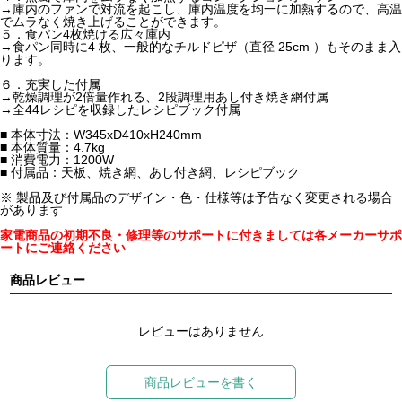
→庫内のファンで対流を起こし、庫内温度を均一に加熱するので、高温
でムラなく焼き上げることができます。
５．食パン4枚焼ける広々庫内
→食パン同時に4 枚、一般的なチルドピザ（直径 25cm ）もそのまま入
ります。
６．充実した付属
→乾燥調理が2倍量作れる、2段調理用あし付き焼き網付属
→全44レシピを収録したレシピブック付属
■ 本体寸法：W345xD410xH240mm
■ 本体質量：4.7kg
■ 消費電力：1200W
■ 付属品：天板、焼き網、あし付き網、レシピブック
※ 製品及び付属品のデザイン・色・仕様等は予告なく変更される場合
があります
家電商品の初期不良・修理等のサポートに付きましては各メーカーサポ
ートにご連絡ください
商品レビュー
レビューはありません
商品レビューを書く