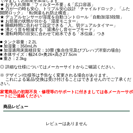
で冷ましてお部屋を加湿します
★ お手入れ簡単「フィルター不要」&「広口容器」
★ 万が一の時も安心、トリプル安心設計「チャイルドロック」「ふた
開閉ロック」「転倒湯もれ防止構造」
★ デュアルセンサーが湿度を自動コントロール「自動加湿3段階」
★ お部屋の状態が分かる「湿度モニター」
★ 睡眠時間に合わせて設定できる「入、切デュアルタイマー」
★ 沸とう音を軽減する「湯沸かし音セーブモード」
★ 運転時間の目安に合わせて給水できる「水位線」つき
■ タンク容量：2.2L
■ 加湿量：350mL/h
■ 加湿適用床面積目安：10畳 (集合住宅及びプレハブ洋室の場合)
■ 本体サイズ：幅24.0×奥26×高さ27.5cm
■ 重さ：2.3kg
◎ 詳細な仕様についてはメーカーサイトからご確認ください。
※ デザイン/仕様等は予告なく変更される場合があります。
これによる返品/交換は受け付けることはできませんのでご了承くだ
さい。
家電商品の初期不良・修理等のサポートに付きましては各メーカーサポ
ートにご連絡ください
商品レビュー
レビューはありません