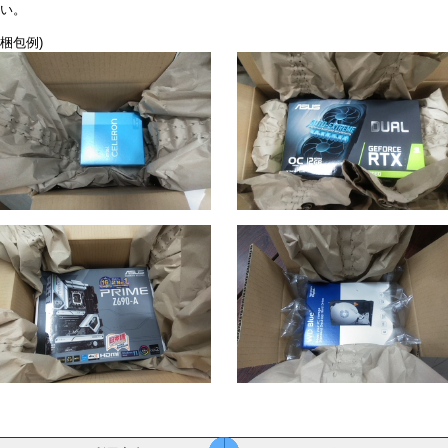
い。
梱包例)