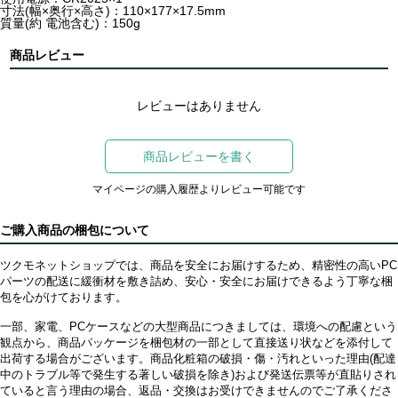
寸法(幅×奥行×高さ)：110×177×17.5mm
質量(約 電池含む)：150g
商品レビュー
レビューはありません
商品レビューを書く
マイページの購入履歴よりレビュー可能です
ご購入商品の梱包について
ツクモネットショップでは、商品を安全にお届けするため、精密性の高いPC
パーツの配送に緩衝材を敷き詰め、安心・安全にお届けできるよう丁寧な梱
包を心がけております。
一部、家電、PCケースなどの大型商品につきましては、環境への配慮という
観点から、商品パッケージを梱包材の一部として直接送り状などを添付して
出荷する場合がございます。商品化粧箱の破損・傷・汚れといった理由(配達
中のトラブル等で発生する著しい破損を除き)および発送伝票等が直貼りされ
ていると言う理由の場合、返品・交換はお受けできませんのでご了承くださ