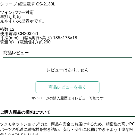
シャープ 経理電卓 CS-2130L
ツインパワー対応
早打ち対応
見やすい大型表示です。
桁数 12
使用電源 CR2032×1
寸法(mm) (幅×奥行×高さ) 185×175×18
質量(g) (電池含む) 約290
商品レビュー
レビューはありません
商品レビューを書く
マイページの購入履歴よりレビュー可能です
ご購入商品の梱包について
ツクモネットショップでは、商品を安全にお届けするため、精密性の高いPC
パーツの配送に緩衝材を敷き詰め、安心・安全にお届けできるよう丁寧な梱