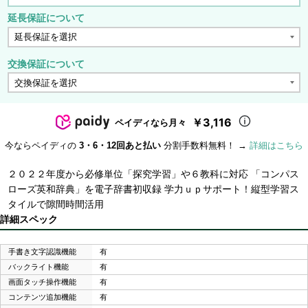
延長保証について
交換保証について
￥3,116
ペイディなら月々
今ならペイディの
3・6・12回あと払い
分割手数料無料！ →
詳細はこちら
２０２２年度から必修単位「探究学習」や６教科に対応 「コンパス
ローズ英和辞典」を電子辞書初収録 学力ｕｐサポート！縦型学習ス
タイルで隙間時間活用
詳細スペック
手書き文字認識機能
有
バックライト機能
有
画面タッチ操作機能
有
コンテンツ追加機能
有