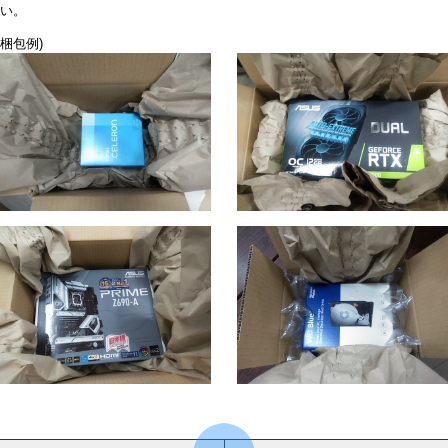
い。
梱包例)