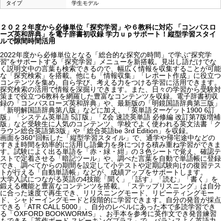
タイプ
学生モデル
２０２２年度から必修単位「探究学習」や６教科に対応 「コンパスロ
ーズ英和辞典」を電子辞書初収録 学力ｕｐサポート！縦型学習スタイ
ルで隙間時間活用
2022年度から必修単位となる「総合的な探究の時間」で学ぶ“探究学
習”をサポートする「探究学習」メニューを新搭載。見出し語だけでな
く説明文中の言葉も検索できるので、幅広く情報を収集することが可能
な「探究検索」を搭載。他にも「情報収集」「レポート作成」に役立つ
コンテンツを集め、自ら学び、考える力をつける学習に活用できます。
探究検索の活用で情報を深掘りできます。また、日々の学習から受験対
策まで役立つ6教科を網羅した豊富なコンテンツを収録。電子辞書初収
録の「コンパスローズ英和辞典」や、最新版の「明鏡国語辞典第三版」
「新明解国語辞典第八版」などに加え、「英単語ターゲット1900 6訂
版」「システム英単語 5訂版」「Z会 速読英単語 必修編 改訂第7版増補
版」など受験生に人気のコンテンツ、学校でよく使われる英文法書「ク
ラウン総合英語第3版」や「総合英語be 3rd Edition」を収録。
画面を360°回転した「縦型学習スタイル」で、通学や帰宅途中などの
すきま時間を効率的に活用し語彙力を身につける積み重ね学習ができま
す。試験によく出る単語を「赤・緑・紺」の３色シートで覚え、確認テ
ストで定着させる「暗記ツール」や、調べた言葉を自動で単語帳に登録
でき、調べてからの期間を設定して小テストや定期試験向けの復習テス
トが行える「自動単語帳」などが、成績アップをサポートします。
大学入試につながる英語の4技能「聞く」「話す」「読む」「書く」を
鍛える機能と豊富なコンテンツを搭載。「ステップリスニング」は自分
に合った速度で再生でき、リリスニングモード、リピーティングモー
ド、シャドーイングモードと段階的に学習できます。自分の発音が採点
できる「ATR CALL 5000」、自分のレベルにあった本で多読学習でき
る「OXFORD BOOKWORMS」、お手本を参考に英作文でき発音練習
もできる「英作ボード スピーキングプラス」で、バランスよく英語力