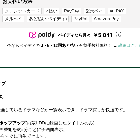
お支払い方法
クレジットカード
d払い
PayPay
楽天ペイ
au PAY
メルペイ
あと払い(ペイディ)
PayPal
Amazon Pay
￥5,041
ペイディなら月々
今ならペイディの
3・6・12回あと払い
分割手数料無料！ →
詳細はこち
イプ
丸
録画しているドラマなどが一覧表示でき、ドラマ探しが快適です。
ポップアップ
(内蔵HDDに録画したタイトルのみ)
録画番組を約5分ごとに子画面表示。
からすぐに再生できます。