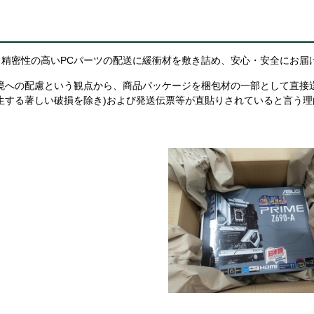
精密性の高いPCパーツの配送に緩衝材を敷き詰め、安心・安全にお届
境への配慮という観点から、商品パッケージを梱包材の一部として直接
生する著しい破損を除き)および発送伝票等が直貼りされていると言う