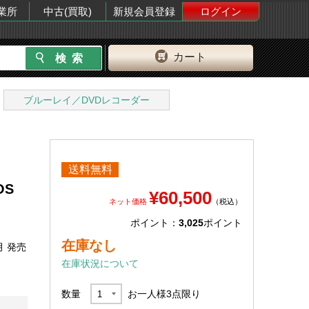
業所
中古(買取)
新規会員登録
ログイン
カート
ブルーレイ／DVDレコーダー
送料無料
OS
¥60,500
ネット価格
（税込）
ポイント：
3,025
ポイント
在庫なし
月 発売
在庫状況について
数量
お一人様
3
点限り