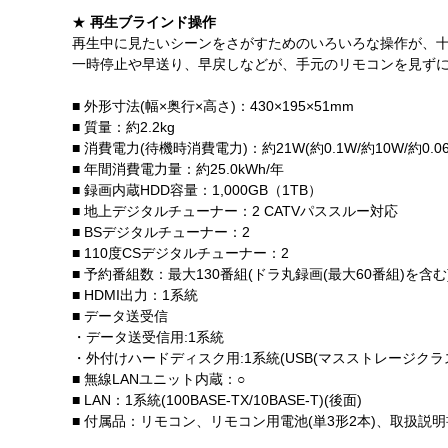
★
再生ブラインド操作
再生中に見たいシーンをさがすためのいろいろな操作が、
一時停止や早送り、早戻しなどが、手元のリモコンを見ず
■ 外形寸法(幅×奥行×高さ)：430×195×51mm
■ 質量：約2.2kg
■ 消費電力(待機時消費電力)：約21W(約0.1W/約10W/約0.06
■ 年間消費電力量：約25.0kWh/年
■ 録画内蔵HDD容量：1,000GB（1TB）
■ 地上デジタルチューナー：2 CATVパススルー対応
■ BSデジタルチューナー：2
■ 110度CSデジタルチューナー：2
■ 予約番組数：最大130番組(ドラ丸録画(最大60番組)を含む)/
■ HDMI出力：1系統
■ データ送受信
・データ送受信用:1系統
・外付けハードディスク用:1系統(USB(マスストレージクラス
■ 無線LANユニット内蔵：○
■ LAN：1系統(100BASE-TX/10BASE-T)(後面)
■ 付属品：リモコン、リモコン用電池(単3形2本)、取扱説明書