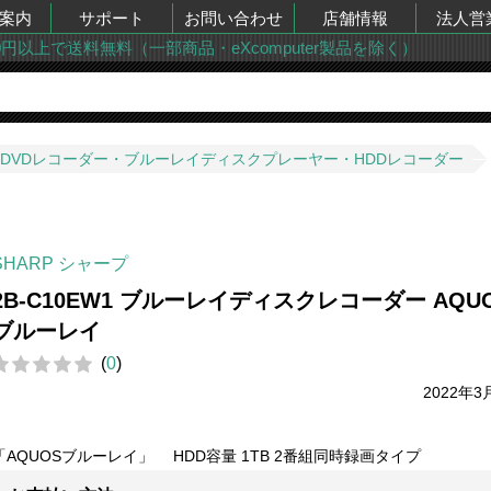
案内
サポート
お問い合わせ
店舗情報
法人営
00円以上で送料無料（一部商品・eXcomputer製品を除く）
DVDレコーダー・ブルーレイディスクプレーヤー・HDDレコーダー
SHARP シャープ
2B-C10EW1 ブルーレイディスクレコーダー AQU
ブルーレイ
(
0
)
2022年3
「AQUOSブルーレイ」 HDD容量 1TB 2番組同時録画タイプ