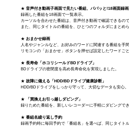
★
音声付き動画子画面で見たい番組、パパッと!18画面録画
録画した番組を18画面で一覧表示。
カーソルを合わせた番組は、音声付き動画で確認できるの
また、同じタイトルの番組を、ひとつのフォルダにまとめ
★
おまかせ録画
人名やジャンルなど、お好みのワードに関連する番組を手
リモコンの「おまかせ」ボタンを押せば設定したワードご
★
長寿命「ホコリシールドBDドライブ」
BDドライブの密閉度を高め長寿命化を実現しました。
★
故障に備える「HDD/BDドライブ健康診断」
HDD/BDドライブをしっかり守って、大切なデータも安心。
★
「買換えお引っ越しダビング」
録りためた番組を、新しいレコーダーに手軽にダビングで
★
番組名繰り返し予約
録画予約時に毎回予約で「番組名」を選べば、同じタイト