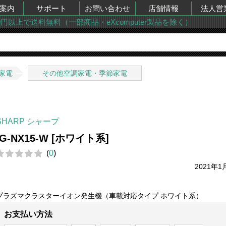
案内
サポート
お問い合わせ
店舗情報
法人営
00円以上で送料無料（一部商品・eXcomputer製品を除く）
家電
その他空調家電・季節家電
SHARP シャープ
IG-NX15-W [ホワイト系]
(
0
)
2021年1
プラズマクラスターイオン発生機（車載対応タイプ ホワイト系）
お支払い方法