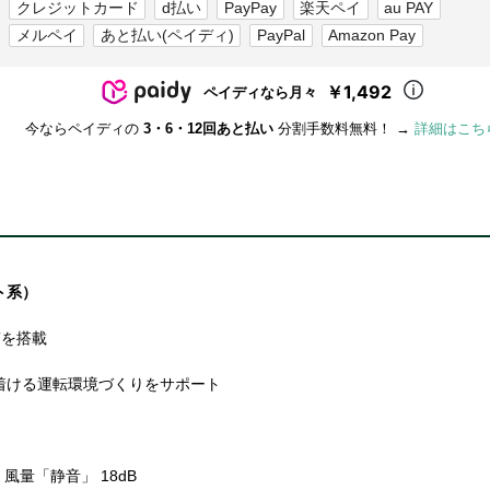
クレジットカード
d払い
PayPay
楽天ペイ
au PAY
メルペイ
あと払い(ペイディ)
PayPal
Amazon Pay
￥1,492
ペイディなら月々
今ならペイディの
3・6・12回あと払い
分割手数料無料！ →
詳細はこち
ト系）
Tを搭載
着ける運転環境づくりをサポート
風量「静音」 18dB