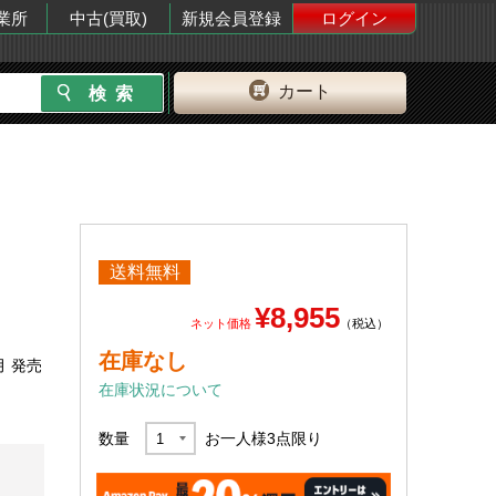
業所
中古(買取)
新規会員登録
ログイン
カート
送料無料
¥8,955
ネット価格
（税込）
在庫なし
月 発売
在庫状況について
数量
お一人様
3
点限り