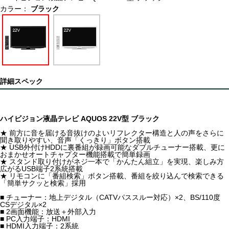
カラー：
ブラック
詳細スペック
ハイビジョン液晶テレビ AQUOS 22V型 ブラック
★ 前方に音を届ける音抜けのよいリフレクター構造と人の声をさらに
聞き取りやすい、音声「くっきり」ボタン搭載
★ USB外付けHDDに裏番組が録画可能なダブルチューナー搭載、更に
おまかせオートチャプター機能搭載で簡単録画
★ スタンド取り付けがネジ一本で「かんたん組立」を実現、楽しみ方
広がるUSB端子2系統搭載
★ リモコンに「番組検索」ボタン搭載、番組を絞り込んで検索できる
「簡単サクッと検索」採用
■ チューナー：地上デジタル（CATVパススルー対応）×2、BS/110度
CSデジタル×2
■ 2画面機能：放送＋外部入力
■ PC入力端子：HDMI
■ HDMI入力端子：2系統