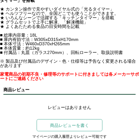
タイマー」を搭載
★ カンタン操作で見やすいダイヤル式の「光るタイマー」
★ ヘルツフリーなので、全国どこでも使うことができます。
★ いろんなシーンで活躍する「キッチンタイマー」を搭載
★ グラムセットで上手に解凍、「解凍機能」
★ よくあたためる食品の目安時間を記載
■ 総庫内容量：18L
■ 庫内有効寸法：W305xD315xH170mm
■ 本体寸法：W460xD370xH265mm
■ 本体質量：約12kg
■ 付属品：丸皿（ガラス270mm）、回転ローラー、取扱説明書
※ 製品及び付属品のデザイン・色・仕様等は予告なく変更される場合
があります
家電商品の初期不良・修理等のサポートに付きましては各メーカーサポ
ートにご連絡ください
商品レビュー
レビューはありません
商品レビューを書く
マイページの購入履歴よりレビュー可能です