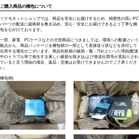
ご購入商品の梱包について
ツクモネットショップでは、商品を安全にお届けするため、精密性の高いPC
パーツの配送に緩衝材を敷き詰め、安心・安全にお届けできるよう丁寧な梱
包を心がけております。
一部、家電、PCケースなどの大型商品につきましては、環境への配慮という
観点から、商品パッケージを梱包材の一部として直接送り状などを添付して
出荷する場合がございます。商品化粧箱の破損・傷・汚れといった理由(配達
中のトラブル等で発生する著しい破損を除き)および発送伝票等が直貼りされ
ていると言う理由の場合、返品・交換はお受けできませんのでご了承くださ
い。
梱包例)