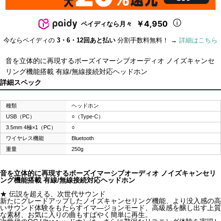
￥4,950
ペイディなら月々
今ならペイディの
3・6・12回あと払い
分割手数料無料！ →
詳細はこちら
音を立体的に再現するボーズイマーシブオーディオ ノイズキャンセ
リング機能搭載 有線/無線接続対応ヘッドホン
詳細スペック
種類
ヘッドホン
USB（PC）
○（Type-C）
3.5mm 4極×1（PC）
○
ワイヤレス機能
Bluetooth
重量
250g
音を立体的に再現するボーズイマーシブオーディオ ノイズキャンセリ
ング機能搭載 有線/無線接続対応ヘッドホン
★ 伝説を超える、次世代サウンド
新たにグレードアップしたノイズキャンセリング機能、より没入感の高
いサウンド体験をもたらすイマ―ジョンモード、高級感を醸し出す上質
な素材、お気に入りの曲もすばやく簡単に再生。