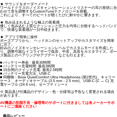
★ サウンドをオーダーメード
ワールドクラスのノイズキャンセレーションとリスナーの耳の形状に合
わせて音を調整するCustomTuneテクノロジーを搭載。
これにより、すべてのビートが聴くたびに鮮やかに響きます。
★ 包み込まれるような極上の装着感
優しく包み込む上質なクッションと圧力を均等に分散するヘッドバンド
で、快適な装着感が一日中続きます。
★ アプリで簡単に操作
ボーズアプリから、 ヘッドホンのセットアップやカスタマイズを簡単
に完了。
好みのノイズキャンセレーションレベルでカスタムモードを作成した
り、調整可能なイコライザーで低音、中音、高音をカスタマイズ。ボー
ズ製品とのペアリングやアプデートなども行えます。
■ バッテリー寿命 : 最長30時間
■ バッテリー充電時間: 最長3時間
■ 15分間のクイック充電: 最長2.5時間
■ バッテリー充電方法 : USB-C
■ 同梱物：Bose QuietComfort Ultra Headphones (第2世代)、キャリー
ケース、オーディオケーブル (3.5 mm - 2.5 mm)、USB-C (C → C) 充
電ケーブル (24.6 cm)、セーフティシート
※ 製品及び付属品のデザイン・色・仕様等は予告なく変更される場合
があります。
AV機器の初期不良・修理等のサポートに付きましては各メーカーサポ
ートにご連絡ください
商品レビュー