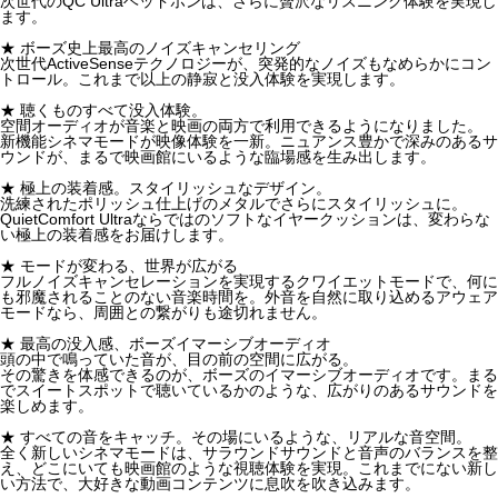
次世代のQC Ultraヘッドホンは、さらに贅沢なリスニング体験を実現し
ます。
★ ボーズ史上最高のノイズキャンセリング
次世代ActiveSenseテクノロジーが、突発的なノイズもなめらかにコン
トロール。これまで以上の静寂と没入体験を実現します。
★ 聴くものすべて没入体験。
空間オーディオが音楽と映画の両方で利用できるようになりました。
新機能シネマモードが映像体験を一新。ニュアンス豊かで深みのあるサ
ウンドが、まるで映画館にいるような臨場感を生み出します。
★ 極上の装着感。スタイリッシュなデザイン。
洗練されたポリッシュ仕上げのメタルでさらにスタイリッシュに。
QuietComfort Ultraならではのソフトなイヤークッションは、変わらな
い極上の装着感をお届けします。
★ モードが変わる、世界が広がる
フルノイズキャンセレーションを実現するクワイエットモードで、何に
も邪魔されることのない音楽時間を。外音を自然に取り込めるアウェア
モードなら、周囲との繋がりも途切れません。
★ 最高の没入感、ボーズイマーシブオーディオ
頭の中で鳴っていた音が、目の前の空間に広がる。
その驚きを体感できるのが、ボーズのイマーシブオーディオです。まる
でスイートスポットで聴いているかのような、広がりのあるサウンドを
楽しめます。
★ すべての音をキャッチ。その場にいるような、リアルな音空間。
全く新しいシネマモードは、サラウンドサウンドと音声のバランスを整
え、どこにいても映画館のような視聴体験を実現。これまでにない新し
い方法で、大好きな動画コンテンツに息吹を吹き込みます。