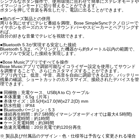
シンプルなボタン操作で、使用環境に合わせて簡単にステレオモードや
イマ―ジョンモードに切り替えることができます。
ボタンを押して音楽を再生したり、電話に出ることができます。
●他のボーズ製品との併用
周りを気にせずにテレビ番組を満喫。Bose SimpleSyncテクノロジーで
イヤホンをボーズのスマートサウンドバーやスピーカーとペアリングす
れば、
自分の好きな音量でテレビを視聴できます。
●Bluetooth 5.3が実現する安定した接続
Bluetooth 5.3は、ペアリングした機器から約9メートル以内の範囲で、
パワフルで安定した接続を実現します。
●Bose Musicアプリですべてを操作
Bose Musicアプリで調節可能なイコライザー設定を使用してサウンド
を調整することで、さらにカスタマイズすることができます。
アプリ内では、低音、中音、高音を自由に調節できるほか、バッテリー
残量の確認、ショートカットのカスタマイズ、接続されたデバイスを管
理できます。
■ 同梱物：充電ケース、USB(A to C) ケーブル
■ 本体重量：6.5g（片耳）
■ 本体サイズ：18.5(H)x17.0(W)x27.2(D) mm
■ 防水性能：IPX4
■ Bluetoothバージョン：5.3
■ 連続再生時間：約7.5時間(イマーシブオーディオでは最大4.5時間)
■ 本体充電時間：約1時間
■ ケース充電時間：約3時間
■ 急速充電機能：20分充電で約120分再生
※ 製品及び付属品のデザイン・色・仕様等は予告なく変更される場合