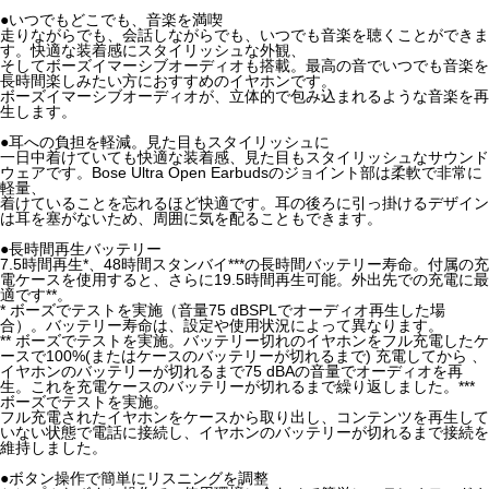
●いつでもどこでも、音楽を満喫
走りながらでも、会話しながらでも、いつでも音楽を聴くことができま
す。快適な装着感にスタイリッシュな外観、
そしてボーズイマーシブオーディオも搭載。最高の音でいつでも音楽を
長時間楽しみたい方におすすめのイヤホンです。
ボーズイマーシブオーディオが、立体的で包み込まれるような音楽を再
生します。
●耳への負担を軽減。見た目もスタイリッシュに
一日中着けていても快適な装着感、見た目もスタイリッシュなサウンド
ウェアです。Bose Ultra Open Earbudsのジョイント部は柔軟で非常に
軽量、
着けていることを忘れるほど快適です。耳の後ろに引っ掛けるデザイン
は耳を塞がないため、周囲に気を配ることもできます。
●長時間再生バッテリー
7.5時間再生*、48時間スタンバイ***の長時間バッテリー寿命。付属の充
電ケースを使用すると、さらに19.5時間再生可能。外出先での充電に最
適です**。
* ボーズでテストを実施（音量75 dBSPLでオーディオ再生した場
合）。バッテリー寿命は、設定や使用状況によって異なります。
** ボーズでテストを実施。バッテリー切れのイヤホンをフル充電したケ
ースで100%(またはケースのバッテリーが切れるまで) 充電してから 、
イヤホンのバッテリーが切れるまで75 dBAの音量でオーディオを再
生。これを充電ケースのバッテリーが切れるまで繰り返しました。***
ボーズでテストを実施。
フル充電されたイヤホンをケースから取り出し、コンテンツを再生して
いない状態で電話に接続し、イヤホンのバッテリーが切れるまで接続を
維持しました。
●ボタン操作で簡単にリスニングを調整