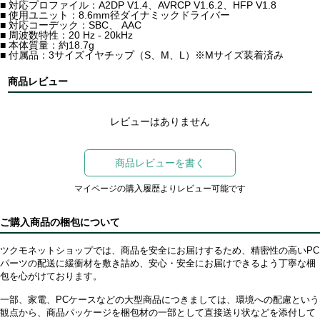
■ 対応プロファイル：A2DP V1.4、AVRCP V1.6.2、HFP V1.8
■ 使用ユニット：8.6mm径ダイナミックドライバー
■ 対応コーデック：SBC、 AAC
■ 周波数特性：20 Hz - 20kHz
■ 本体質量：約18.7g
■ 付属品：3サイズイヤチップ（S、M、L）※Mサイズ装着済み
商品レビュー
レビューはありません
商品レビューを書く
マイページの購入履歴よりレビュー可能です
ご購入商品の梱包について
ツクモネットショップでは、商品を安全にお届けするため、精密性の高いPC
パーツの配送に緩衝材を敷き詰め、安心・安全にお届けできるよう丁寧な梱
包を心がけております。
一部、家電、PCケースなどの大型商品につきましては、環境への配慮という
観点から、商品パッケージを梱包材の一部として直接送り状などを添付して