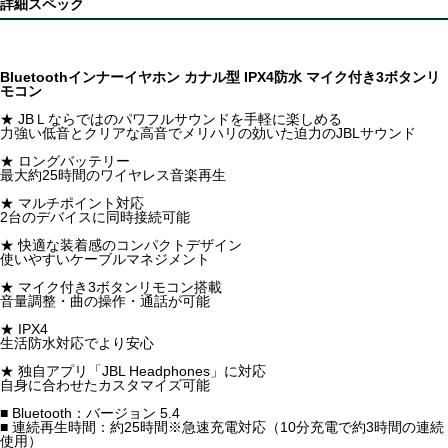
詳細スペック
Bluetoothインナーイヤホン カナル型 IPX4防水 マイク付き3ボタンリ
モコン
★ JBＬならではのパワフルサウンドを手軽に楽しめる
力強い低音とクリアな高音でメリハリの効いた迫力のJBLサウンド
★ ロングバッテリー
最大約25時間のワイヤレス音楽再生
★ マルチポイント対応
2台のデバイスに同時接続可能
★ 快適な装着感のコンパクトデザイン
使いやすいケーブルマネジメント
★ マイク付き3ボタンリモコン搭載
音量調整・曲の操作・通話が可能
★ IPX4
生活防水対応でより安心
★ 独自アプリ「JBL Headphones」に対応
自身に合わせたカスタマイズ可能
■ Bluetooth：バージョン 5.4
■ 連続再生時間：約25時間※急速充電対応（10分充電で約3時間の連続
使用）