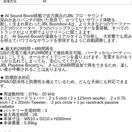
給電方法
AC
★ AI Sound Boost搭載で迫力満点のJBL プロ・サウンド
深みがありパンチの効いた低音で、かつてないサウンド体験を。
新しく生まれ変わったJBL Boombox 4は、より大きな2つのウーファー
と2つのツイーター、3つのパッシブラジエーターを新搭載。すべての
トラックがより大胆でよりクリーンに聞こえます。
また、AI Sound Boostが楽曲をリアルタイムで分析し、大音響でも歪み
を抑えてパワフルなサウンドを実現するように自動調整します。
★ 最大約28時間＋6時間再生
1回の充電で最大約28時間まで連続再生可能。パーティからパーティへ
はしごしても、オールナイトでシーンを盛り上げます。充電するのをう
っかり忘れてしまっても、安心してください。
JBL Playtime Boostなら、さらに約6時間追加で再生できるため、楽し
い夜が中断されることはありません。
★ 防塵防水対応
IP68の防水性と防塵性を備えているため、どんな天候にも対応できま
す。
■ 周波数特性：37Hz - 20 kHz
■ スピーカードライバー：2 x 5 inch / 2 x 123mm woofer、 2 x 0.75
inch / 2 x 20mm Tweeter、 2 pcs circle + 1 pc racetrack passive
radiator
■ バッテリー充電時間：3
■ 最大再生時間：28
■ 本体寸法：W510 x D210 x H260mm
■ 本体重量：5.89kg