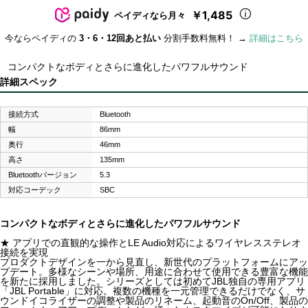
￥1,485
ペイディなら月々
今ならペイディの
3・6・12回あと払い
分割手数料無料！ →
詳細はこちら
コンパクトなボディとさらに進化したパワフルサウンド
詳細スペック
接続方式
Bluetooth
幅
86mm
奥行
46mm
高さ
135mm
Bluetoothバージョン
5.3
対応コーデック
SBC
コンパクトなボディとさらに進化したパワフルサウンド
★ アプリでの直観的な操作とLE Audio対応によるワイヤレスステレオ
接続を実現
プロダクトデザインを一から見直し、新世代のプラットフォームにアッ
プデート。多様なシーンや場所、用途に合わせて使用できる豊富な機能
を新たに採用しました。シリーズとしては初めてJBL独自の専用アプリ
「JBL Portable」に対応。複数の機種を一元管理できるだけでなく、サ
ウンドイコライザーの調整や製品のリネーム、起動音のOn/Off、製品の