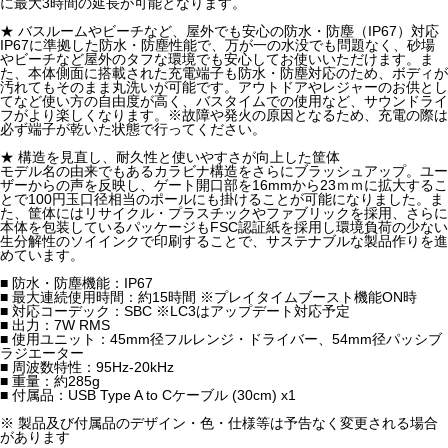
に最大3時間の延長が可能となります。
★ バスルームやビーチなど、屋外でも安心の防水・防塵（IP67）対応
IP67に準拠した防水・防塵性能で、万が一の水没でも問題なく、砂場
やビーチなど屋外のタフな環境でも安心してお使いいただけます。ま
た、本体側面に搭載された充電端子も防水・防塵対応のため、ボディが
汚れてもそのまま丸洗いが可能です。アウトドアやレジャーのお供とし
てなど使い方の自由度が高く、バスタイムでの使用など、サウンドライ
フがより楽しくなります。※故障や発火の原因となるため、充電の際は
必ず端子が乾いた状態で行ってください。
★ 構造を見直し、耐久性と使いやすさが向上した筐体
モデル名の由来でもあるカラビナ構造をさらにブラッシュアップ。ユー
ザーからの声を反映し、ゲート開口部を16mmから23ｍｍに拡大するこ
とで100円玉口径相当のポールにも掛けることが可能になりました。ま
た、筐体にはリサイクル・プラスチックやファブリックを採用、さらに
本体を包装しているパッケージもFSC認証紙を採用し環境負荷の少ない
生分解性のソイインクで印刷することで、サステナブルな製品作りを進
めています。
■ 防水・防塵機能：IP67
■ 最大連続使用時間：約15時間 ※プレイタイムブースト機能ON時
■ 対応コーデック：SBC ※LC3はアップデート対応予定
■ 出力：7W RMS
■ 使用ユニット：45mm径フルレンジ・ドライバー、54mm径パッシブ
ラジエーター
■ 周波数特性：95Hz-20kHz
■ 重量：約285g
■ 付属品：USB Type A to Cケーブル (30cm) x1
※ 製品及び付属品のデザイン・色・仕様等は予告なく変更される場合
があります