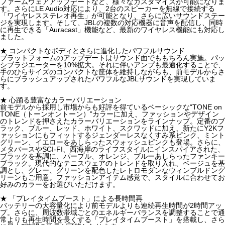
ファームウェアアップデートなど、様々なカスタマイズが可能になりま
す。さらにLE Audio対応により、2台のスピーカーを無線で接続する
「ワイヤレスステレオ再生」が可能となり、さらに広いサウンドステー
ジを実現します。そして、JBLの複数の対応機器に音声を配信し、同時
に再生できる「Auracast」機能など、最新のワイヤレス機能にも対応し
ました。
★ コンパクトなボディとさらに進化したパワフルサウンド
プラットフォームのアップデートはサウンド面でももちろん実施。パッ
シブラジエーターを10%拡大。それに伴いアンプも最適化することで、
手のひらサイズのコンパクトな筐体を維持しながらも、前モデルからさ
らにブラッシュアップされたパワフルなJBLサウンドを実現していま
す。
★ 心踊る豊富なカラーバリエーション
前モデルから採用し市場からも好評を得ているベーシックな“TONE on
TONE（トーンオントーン）”カラーに加え、ファッションやデザイン
のトレンドを押さえたカラーバリエーションをラインナップ。定番のブ
ラック、ブルー、レッド、ホワイト、スクワッドに加え、新たにY2Kフ
ァッションにもフィットするジェンダーレスなくすみ系ピンク、ミント
グリーン、イエローをあしらったスウォッシュピンクも登場。さらに、
メタバースやSCI-FI、西海岸のライフスタイルにインスパイアされた、
ブラックを基調に、パープル、オレンジ、ブルーあしらったファンキー
ブラック。現代的なテニスウェアのトレンドを取り入れ、ベージュを基
調とし、グレー、グリーンを配色したレトロモダンなウィンブルドング
リーンもご用意。ファッションアイテム感覚で、スタイルに合わせてお
好みのカラーをお選びいただけます。
★ 「プレイタイムブースト」による長時間再
バッテリーの大容量化により前モデルよりも連続再生時間が2時間アッ
プ。さらに、周波数帯域ごとのエネルギーバランスを調整することで通
常よりも再生時間を長くする「プレイタイムブースト」を搭載し、さら