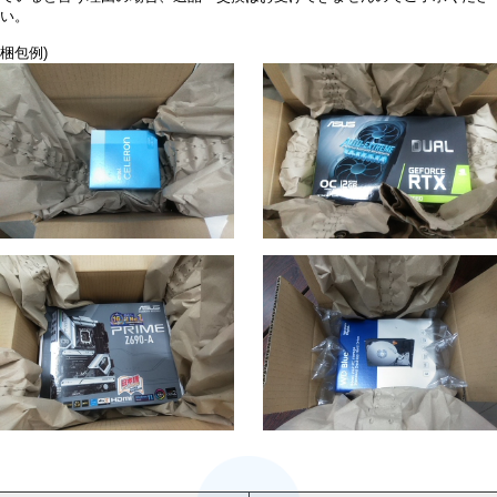
い。
梱包例)