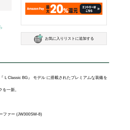
ら
お気に入りリストに追加する
 や 『 L Classic BG』 モデル に搭載されたプレミアムな装備を
クを一新。
 (JW300SW-8)