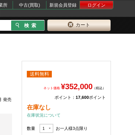
業所
中古(買取)
新規会員登録
ログイン
カート
送料無料
¥352,000
ネット価格
（税込）
ポイント：
17,600
ポイント
月 発売
在庫なし
在庫状況について
数量
お一人様
3
点限り