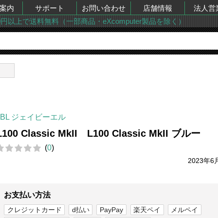
案内
サポート
お問い合わせ
店舗情報
法人営
00円以上で送料無料（一部商品・eXcomputer製品を除く）
ー
JBL ジェイビーエル
L100 Classic MkII L100 Classic MkII ブルー
(
0
)
2023年6
お支払い方法
クレジットカード
d払い
PayPay
楽天ペイ
メルペイ