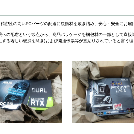
精密性の高いPCパーツの配送に緩衝材を敷き詰め、安心・安全にお届
境への配慮という観点から、商品パッケージを梱包材の一部として直接
生する著しい破損を除き)および発送伝票等が直貼りされていると言う