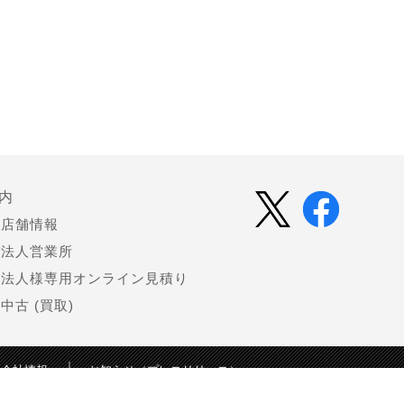
内
店舗情報
法人営業所
法人様専用オンライン見積り
中古 (買取)
会社情報
お知らせ（プレスリリース）