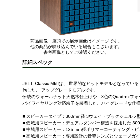
商品画像・店頭での展示画像はイメージです。
他の商品が映り込んでいる場合もございます。
参考画像としてご確認ください。
詳細スペック
JBL L-Classic MkIIは、 世界的なヒットモデルとなっている 
施した、 アップグレードモデルです。
伝統のウォールナット天然木仕上げや、3色のQuadrex
バイワイヤリング対応端子を装着した、ハイグレードな仕
■ スピーカータイプ：300mm径 3ウェイ・ブックシェルフ
■ 低域用スピーカー：デュアルダンパー構造を採用した 300
■ 中域用スピーカー：125 mm径ポリマーコーティング・ピュ
■ 高域用スピーカー：専用設計の音響レンズとウェーブガイドを搭