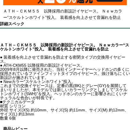
ＡＴＨ－ＣＫＭ５５ 以降採用の新設計イヤピース。 Ｎｅｗカラ
ー“スケルトンホワイト”投入。 装着感を向上させて音漏れを防止
詳細スペック
ＡＴＨ－ＣＫＭ５５ 以降採用の新設計イヤピース。 Ｎｅｗカラー“ス
ケルトンホワイト”投入。 装着感を向上させて音漏れを防止
● 装着感を向上させて音漏れを防止する密閉タイプの交換用イヤピー
ス。
● ATH-CKM55 以降採用の新設計イヤピース。
2009年8月以降に発売された、当社インナーイヤーヘッドホンの多くに
採用されているファインフィットタイプのイヤピース。抜け落ちにくい
新設計が施されています。
● Newカラー“スケルトンホワイト”投入。
これまでの交換イヤピースは、定番の黒(BK)とグレー(GY)を展開して
まいりましたが、本モデルでは新しいカラーリングとしまして“スケル
トンホワイト(SWH)”を投入。ヘッドホンのカラーに影響されにくいナ
チュラルな色合いが特長です。
■テクニカルデータ
材質 シリコン
外径 サイズ(XS) 約10mm、サイズ(S) 約11mm、サイズ(M) 約12mm、
サイズ(L) 約13mm
数量 6個
商品レビュー