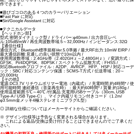
作できます。
■遊びゴコロのある４つのカラーバリエーション
■Fast Pair に対応
■Siri/Google Assistant に対応
■テクニカルデータ
【ヘッドホン部】
型式:密閉ダイナミック型 / ドライバー:φ40mm / 出力音圧レベ
ル:105dB/mW / 再生周波数帯域:5～32,000Hz / インピーダンス:32Ω
【通信仕様】
通信方式：Bluetooth標準規格Ver.5.0準拠 / 最大RF出力:10mW EIRP /
最大通信距離:見通しの良い状態で10m以内 /
使用周波数帯域：2.4GHz帯（2.402GHｚ～2.480GHｚ） / 変調方式：
GFSK、Pi/4DQPSK、8DPSK / スペクトラム拡散方式：FHSS /
対応Bluetoothプロファイル：A2DP、AVRCP、HFP、HSP / 対応コーデ
ック：SBC / 対応コンテンツ保護：SCMS-T方式 / 伝送帯域：20～
20,000Hz
【その他】
電源:DC3.7V リチウムポリマー電池（内蔵式） / 充電時間:約4時間* / 使
用可能時間 連続通信（音楽再生時）：最大約60時間* / 質量:約180g /
使用温度範囲:5℃～40℃ /付属品:充電用USBケーブル（30cm､USB
Type-A / USB Type-C）、マイク内蔵リモコン付きコード（1.2m/
φ3.5mm金メッキ4極ステレオミニプラグ/L型）
◎ 詳細な仕様についてはメーカーサイトからご確認ください。
※ デザイン/仕様等は予告なく変更される場合があります。
これによる返品/交換は受け付けることはできませんのでご了承くだ
さい。
AV機器の初期不良・修理等のサポートに付きましては各メーカーサポ