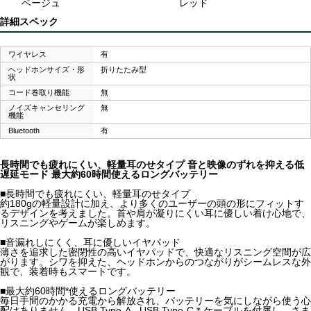
ベージュ
レッド
詳細スペック
ワイヤレス
有
ヘッドホンサイズ・形
折りたたみ型
状
コード巻取り機能
無
ノイズキャンセリング
無
機能
Bluetooth
有
長時間でも疲れにくい、軽量耳のせタイプ 音と映像のずれを抑える低
遅延モード 最大約60時間使えるロングバッテリー
■長時間でも疲れにくい、軽量耳のせタイプ
約180gの軽量設計に加え、より多くのユーザーの頭の形にフィットす
るデザインを考えました。首や肩が凝りにくい耳に優しい着け心地で、
リスニングやゲームが楽しめます。
■音漏れしにくく、耳に優しいイヤパッド
薄さを追求した密閉性の高いイヤパッドで、快適なリスニング空間が広
がります。シワを抑えた、ヘッドホンからのつながりがシームレスな外
観で、装着時もスマートです。
■最大約60時間*使えるロングバッテリー
毎日手間のかかる充電から解放され、バッテリーを気にしながら使う心
配はありません。USB Type-A - USB Type-C＊ケーブルを付属し、さま