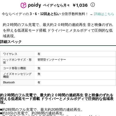
￥1,036
ペイディなら月々
今ならペイディの
3・6・12回あと払い
分割手数料無料！ →
詳細はこちら
約２時間のフル充電で、最大約２０時間の連続再生 音と映像のずれ
を抑える低遅延モード搭載 ドライバーとメタルボディで圧倒的な低
域表現。
詳細スペック
ワイヤレス
有
ヘッドホンサイズ・形
密閉型インナーイヤー
状
コード巻取り機能
無
ノイズキャンセリング
無
機能
Bluetooth
有
約２時間のフル充電で、最大約２０時間の連続再生 音と映像のずれを
抑える低遅延モード搭載 ドライバーとメタルボディで圧倒的な低域表
現。
■約2時間のフル充電で、最大約20時間の連続再生。
■約10分の充電で、約2時間の連続再生。