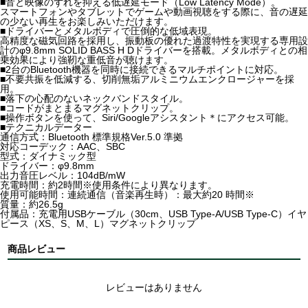
■音と映像のずれを抑える低遅延モード（Low Latency Mode）。
スマートフォンやタブレットでゲームや動画視聴をする際に、音の遅延
の少ない再生をお楽しみいただけます。
■ドライバーとメタルボディで圧倒的な低域表現。
高精度な磁気回路を採用し、振動板の優れた過渡特性を実現する専用設
計のφ9.8mm SOLID BASS H Dドライバーを搭載。メタルボディとの相
乗効果により強靭な重低音が聴けます。
■2台のBluetooth機器を同時に接続できるマルチポイントに対応。
■不要共振を低減する、切削無垢アルミニウムエンクロージャーを採
用。
■落下の心配のないネックバンドスタイル。
■コードがまとまるマグネットクリップ。
■操作ボタンを使って、Siri/Googleアシスタント＊にアクセス可能。
■テクニカルデーター
通信方式：Bluetooth 標準規格Ver.5.0 準拠
対応コーデック：AAC、SBC
型式：ダイナミック型
ドライバー：φ9.8mm
出力音圧レベル：104dB/mW
充電時間：約2時間※使用条件により異なります。
使用可能時間：連続通信（音楽再生時）：最大約20 時間※
質量：約26.5g
付属品：充電用USBケーブル（30cm、USB Type-A/USB Type-C）イヤ
ピース（XS、S、M、L）マグネットクリップ
商品レビュー
レビューはありません