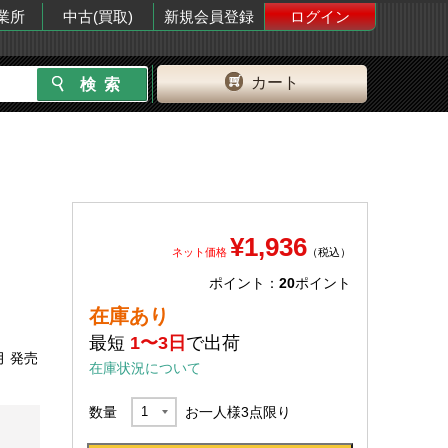
業所
中古(買取)
新規会員登録
ログイン
カート
¥1,936
ネット価格
（税込）
ポイント：
20
ポイント
在庫あり
最短
1〜3日
で出荷
月 発売
在庫状況について
数量
お一人様
3
点限り