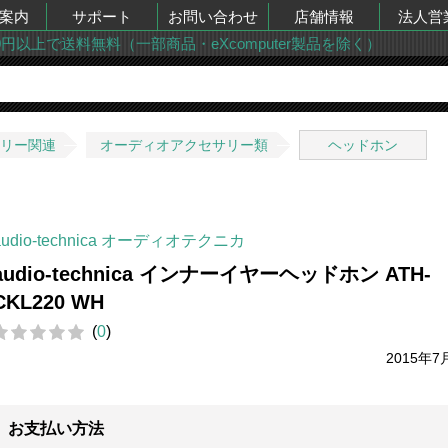
案内
サポート
お問い合わせ
店舗情報
法人営
00円以上で送料無料（一部商品・eXcomputer製品を除く）
サリー関連
オーディオアクセサリー類
ヘッドホン
audio-technica オーディオテクニカ
audio-technica インナーイヤーヘッドホン ATH-
CKL220 WH
(
0
)
2015年7
お支払い方法