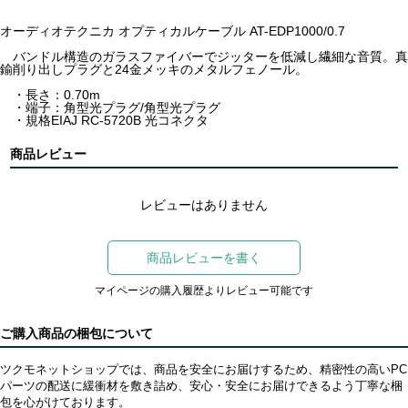
オーディオテクニカ オプティカルケーブル AT-EDP1000/0.7
バンドル構造のガラスファイバーでジッターを低減し繊細な音質。真
鍮削り出しプラグと24金メッキのメタルフェノール。
・長さ：0.70m
・端子：角型光プラグ/角型光プラグ
・規格EIAJ RC-5720B 光コネクタ
商品レビュー
レビューはありません
商品レビューを書く
マイページの購入履歴よりレビュー可能です
ご購入商品の梱包について
ツクモネットショップでは、商品を安全にお届けするため、精密性の高いPC
パーツの配送に緩衝材を敷き詰め、安心・安全にお届けできるよう丁寧な梱
包を心がけております。