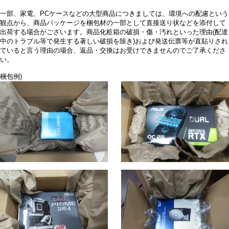
一部、家電、PCケースなどの大型商品につきましては、環境への配慮という
観点から、商品パッケージを梱包材の一部として直接送り状などを添付して
出荷する場合がございます。商品化粧箱の破損・傷・汚れといった理由(配達
中のトラブル等で発生する著しい破損を除き)および発送伝票等が直貼りされ
ていると言う理由の場合、返品・交換はお受けできませんのでご了承くださ
い。
梱包例)