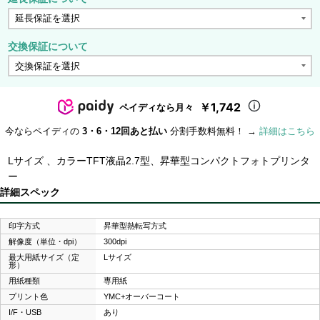
交換保証について
￥1,742
ペイディなら月々
今ならペイディの
3・6・12回あと払い
分割手数料無料！ →
詳細はこちら
Lサイズ 、カラーTFT液晶2.7型、昇華型コンパクトフォトプリンタ
ー
詳細スペック
印字方式
昇華型熱転写方式
解像度（単位・dpi）
300dpi
最大用紙サイズ（定
Lサイズ
形）
用紙種類
専用紙
プリント色
YMC+オーバーコート
I/F・USB
あり