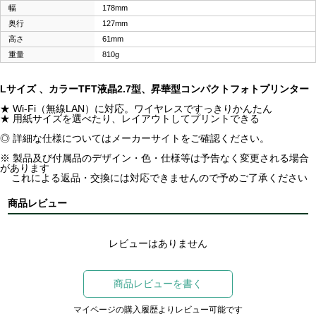
幅
178mm
奥行
127mm
高さ
61mm
重量
810g
Lサイズ 、カラーTFT液晶2.7型、昇華型コンパクトフォトプリンター
★ Wi-Fi（無線LAN）に対応。ワイヤレスですっきりかんたん
★ 用紙サイズを選べたり、レイアウトしてプリントできる
◎ 詳細な仕様についてはメーカーサイトをご確認ください。
※ 製品及び付属品のデザイン・色・仕様等は予告なく変更される場合
があります
これによる返品・交換には対応できませんので予めご了承ください
商品レビュー
レビューはありません
商品レビューを書く
マイページの購入履歴よりレビュー可能です