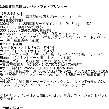
3.0型液晶搭載 コンパクトフォトプリンター
【その他仕様】
■プリント方式：昇華型熱転写方式(オーバーコート付)
■解像度/諧調数
300×600dpi / 128諧調(カードダイレクト、PictBridge、IrDA、
Bluetooth、無線LAN接続時)
300×300dpi / 256諧調(PC接続時)
■インク/ペーパー：インク/用紙一体型カートリッジ「イージーフォト
パック」 (インク：イエロー/マゼンタ/シアン/オーバーコート、ペーパ
ー：専用標準紙/ラベル紙)
■プリント速度
カードダイレクト Lサイズ：約47秒
カメラダイレクト Lサイズ：約47秒
■インターフェース：USB(カメラ用：TypeA/パソコン用：TypeB) /
Bluetooth(プリントビーム用、オプション対応)
■液晶モニター：広視野角3.0型TFT液晶モニター
■電源/消費電力：AC 100～240V(50/60Hz) / 70W以下
■サイズ詳細：(W)226.3×(D)138.0×(H)225.0mm
■パソコン接続環境：Windows Vista / XP(SP2)、Mac OS X 10.4～10.5
※上記OSがプリインストールされていて、USBポートが標準装備され
ていること。
■付属品：お試し用イージーフォトパック(ポストサイズ5枚分)、ACケ
ーブル、プリンターソリューションディスク、クリーナー
かわいいデザイン&使える機能いっぱい。写真デコレーションもパッと
楽しめる。
商品レビュー