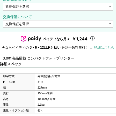
交換保証について
￥1,244
ペイディなら月々
今ならペイディの
3・6・12回あと払い
分割手数料無料！ →
詳細はこちら
3.0型液晶搭載 コンパクトフォトプリンター
詳細スペック
印字方式
昇華型熱転写方式
I/F・USB
あり
幅
227mm
奥行
150mm未満
高さ
100mmより大
重量
2.1kg
重量・オプション類
省く