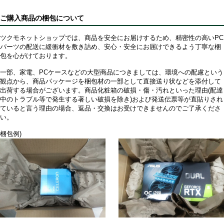
ご購入商品の梱包について
ツクモネットショップでは、商品を安全にお届けするため、精密性の高いPC
パーツの配送に緩衝材を敷き詰め、安心・安全にお届けできるよう丁寧な梱
包を心がけております。
一部、家電、PCケースなどの大型商品につきましては、環境への配慮という
観点から、商品パッケージを梱包材の一部として直接送り状などを添付して
出荷する場合がございます。商品化粧箱の破損・傷・汚れといった理由(配達
中のトラブル等で発生する著しい破損を除き)および発送伝票等が直貼りされ
ていると言う理由の場合、返品・交換はお受けできませんのでご了承くださ
い。
梱包例)