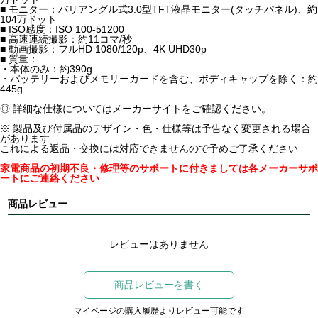
■ モニター：バリアングル式3.0型TFT液晶モニター(タッチパネル)、約
104万ドット
■ ISO感度：ISO 100-51200
■ 高速連続撮影：約11コマ/秒
■ 動画撮影：フルHD 1080/120p、4K UHD30p
■ 質量：
・本体のみ：約390g
・バッテリーおよびメモリーカードを含む、ボディキャップを除く：約
445g
◎ 詳細な仕様についてはメーカーサイトをご確認ください。
※ 製品及び付属品のデザイン・色・仕様等は予告なく変更される場合
があります
これによる返品・交換には対応できませんので予めご了承ください
家電商品の初期不良・修理等のサポートに付きましては各メーカーサポ
ートにご連絡ください
商品レビュー
レビューはありません
商品レビューを書く
マイページの購入履歴よりレビュー可能です