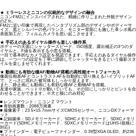
★
ミラーレスとニコンの伝統的なデザインの融合
ニコンFM2にインスパイアされた、精緻に作りこまれた外観デザイン
のZ fc。
FM2に近い印象で再現したペンタプリズム部のデザインやボディーサ
イズ、黒とシルバーの色バランス、モニター背面にも施した革シボ風の
表面加工が、フィルムカメラを思い起こさせます。
★
手応えのあるダイヤル操作も楽しい操作系
ボディーの天面にシャッタースピード、ISO感度、露出補正の3つのダ
イヤルと、F値を表示する小窓を搭載。
一目で基本的なカメラ設定を視認できます。手応えのあるダイヤル操作
は、一つ一つの設定を丁寧に調節してシャッターをきるという撮影スタ
イルを楽しませてくれます。
★
動画にも有効な瞳AF/動物AF搭載の高性能オートフォーカス
像面位相差AFとコントラストAFを自動的に切り換えるハイブリッドAF
で、とっさに現れた被写体もしっかり捉えます。
また、静止画にも動画にも有効な瞳AFと動物AFを搭載。
友達や家族、ペット※が動いていても、その目にしっかりとピントを合
わせることができます。※犬と猫にのみ対応
■ レンズマウント：ニコン Z マウント
■ 有効画素数：2088万画素
■ 撮像素子：23.5×15.7mmサイズCMOSセンサー、ニコンDXフォーマ
ット
■ 記録媒体：SDメモリーカード、SDHCメモリーカード、SDXCメモリ
ーカード(SDHCメモリーカード、SDXCメモリーカードはUHS-I規格に
対応)
■ ファインダー：電子ビューファインダー、0.39型XGA OLED、約236
万ドット