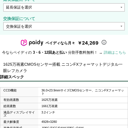
交換保証について
￥24,269
ペイディなら月々
今ならペイディの
3・6・12回あと払い
分割手数料無料！ →
詳細はこちら
1625万画素CMOSセンサー搭載 ニコンFXフォーマットデジタル一
眼レフカメラ
詳細スペック
CCD機能
36.0×23.9mmサイズCMOSセンサー、ニコンFXフォーマッ
ト
有効画素数
1625万画素
総画素数
1661万画素
液晶ディスプレイサイ
3.2インチ
ズ
最大解像度
4928×3280
画像保存形式
JPEG/TIFF/RAW/JPEG+RAW