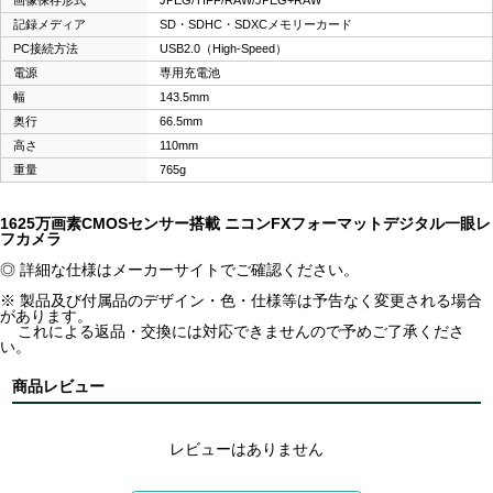
記録メディア
SD・SDHC・SDXCメモリーカード
PC接続方法
USB2.0（High-Speed）
電源
専用充電池
幅
143.5mm
奥行
66.5mm
高さ
110mm
重量
765g
1625万画素CMOSセンサー搭載 ニコンFXフォーマットデジタル一眼レ
フカメラ
◎ 詳細な仕様はメーカーサイトでご確認ください。
※ 製品及び付属品のデザイン・色・仕様等は予告なく変更される場合
があります。
これによる返品・交換には対応できませんので予めご了承くださ
い。
商品レビュー
レビューはありません