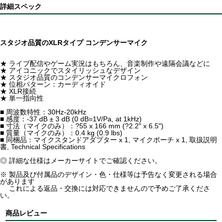
詳細スペック
スタジオ品質のXLRタイプ コンデンサーマイク
★ ライブ配信やゲーム実況はもちろん、音楽制作や遠隔会議などに
★ アイコニックでスタイリッシュなデザイン
★ スタジオ品質のコンデンサーマイクロフォン
★ 位相パターン：カーディオイド
★ XLR接続
★ 単一指向性
■ 周波数特性：30Hz-20kHz
■ 感度：-37 dB ± 3 dB (0 dB=1V/Pa, at 1kHz)
■ 寸法（マイクのみ）：?55 x 166 mm (?2.2" x 6.5")
■ 質量（マイクのみ）：0.4 kg (0.9 lbs)
■ 同梱品：マイクスタンドアダプター x 1, マイクポーチ x 1, 取扱説明
書, Technical Specifications
◎ 詳細な仕様はメーカーサイトでご確認ください。
※ 製品及び付属品のデザイン・色・仕様等は予告なく変更される場合
があります
これによる返品・交換には対応できませんので予めご了承くださ
い。
商品レビュー