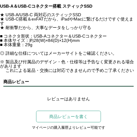
USB-A＆USB-Cコネクター搭載 スティックSSD
★ USB-A/USB-C 両対応のスティックSSD
★ USB-C搭載＆exFATだから、iPadやMacに繋げるだけですぐ使えま
す
★ 耐衝撃だから、大事なデータをしっかり守る
■ コネクタ形状：USB-Aコネクター＆USB-Cコネクター
■ 本体サイズ：約28(W)×84(D)×12(H)mm
■ 本体重量：29g
◎ 詳細な仕様についてはメーカーサイトをご確認ください。
※ 製品及び付属品のデザイン・色・仕様等は予告なく変更される場合
があります
これによる返品・交換には対応できませんので予めご了承ください
商品レビュー
レビューはありません
商品レビューを書く
マイページの購入履歴よりレビュー可能です