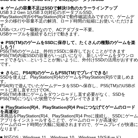
★
ゲームの容量不足はSSDで解決!3色のカラーラインアップ
USB 3.2 Gen 1(USB 3.0)対応のポータブルSSD。
PlayStation(R)5やPlayStation(R)4で動作確認済みですので、ゲームデ
ータの移行や容量不足の解消、ロード時間の短縮にお使いいただけま
す。
USBバスパワー駆動なので、ACアダプター不要。
USBケーブルを接続するだけで動きます。
★
PS5(TM)のゲームをSSDに保存して、たくさんの種類のゲームを楽
しもう!
PS5(TM)のゲームは、外付けSSDに保存しておくことができます
PS5(TM)内蔵SSDの容量がいっぱいになり、新しいゲームをダウンロ
ードできない…ということが無いように、外付けSSDの活用がおすすめ
です。
★
さらに、PS4(R)のゲームもPS5(TM)でプレイできる!
SSDを使えば、PlayStation(R)4のゲームをPlayStation(R)5で楽しめま
す。
PS4(R)で遊んでいたゲームデータをSSDへ保存し、PS5(TM)のUSBポ
ートに差し直すだけでOK。
PS5(TM)本体にゲームをダウンロードし直す必要がなく、SSDを
PS5(TM)につないだ状態でゲームをプレイできます。
★
PlayStation(R)4、PlayStation(R)4 Proにつなげてゲームのロード
を高速化!
本商品をPlayStation(R)4、PlayStation(R)4 Proに接続し、SSDにゲーム
アプリをインストールすることで、ゲームのロードが高速化!
ゲームのロード時間が大幅に短縮されますので、ゲームプレイが快適に
なります。
■ 対応OS：Windows 11、Windows 10、Windows 10(Sモード)、