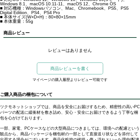
Windows 8.1、macOS 10.11-11、macOS 12、Chrome OS
■ 対応機種：Windowsパソコン、Mac、Chromebook、PS5、PS5
Digital Edition、PS4、PS4 Pro
■ 本体サイズ(W×D×H)：80×80×15mm
■ 本体重量：55g
商品レビュー
レビューはありません
商品レビューを書く
マイページの購入履歴よりレビュー可能です
ご購入商品の梱包について
ツクモネットショップでは、商品を安全にお届けするため、精密性の高いPC
パーツの配送に緩衝材を敷き詰め、安心・安全にお届けできるよう丁寧な梱
包を心がけております。
一部、家電、PCケースなどの大型商品につきましては、環境への配慮という
観点から、商品パッケージを梱包材の一部として直接送り状などを添付して
出荷する場合がございます。商品化粧箱の破損・傷・汚れといった理由(配達