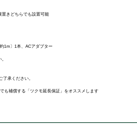
横置きどちらでも設置可能
o B〔約1m〕1本、ACアダプター
い。
ご了承ください。
故でも補償する「ツクモ延長保証」をオススメします