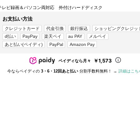
テレビ録画＆パソコン両対応 外付けハードディスク
お支払い方法
クレジットカード
代金引換
銀行振込
ショッピングクレジッ
d払い
PayPay
楽天ペイ
au PAY
メルペイ
あと払い(ペイディ)
PayPal
Amazon Pay
￥1,573
ペイディなら月々
今ならペイディの
3・6・12回あと払い
分割手数料無料！ →
詳細はこち