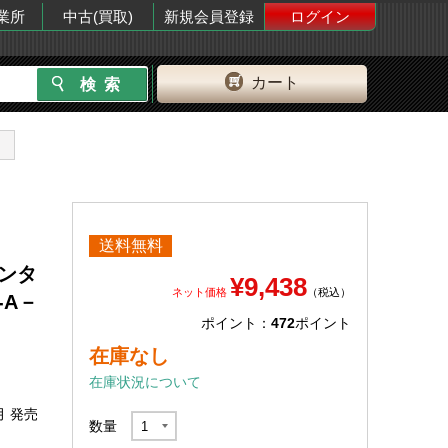
業所
中古(買取)
新規会員登録
ログイン
カート
送料無料
インタ
¥9,438
ネット価格
（税込）
-A－
ポイント：
472
ポイント
在庫なし
在庫状況について
月 発売
数量