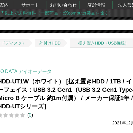
案内
サポート
お問い合わせ
店舗情報
法人営
00円以上で送料無料（一部商品・eXcomputer製品を除く）
ードディスク）
外付けHDD
据え置きHDD（USB接続）
I-O DATA アイオーデータ
HDD-UT1W（ホワイト） [据え置きHDD / 1TB / 
ーフェイス：USB 3.2 Gen1（USB 3.2 Gen1 Type
Micro B ケーブル 約1m付属） / メーカー保証1年 /
HDD-UTシリーズ］
(
0
)
2021年12