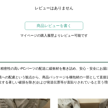
レビューはありません
商品レビューを書く
マイページの購入履歴よりレビュー可能です
精密性の高いPCパーツの配送に緩衝材を敷き詰め、安心・安全にお届
境への配慮という観点から、商品パッケージを梱包材の一部として直接
生する著しい破損を除き)および発送伝票等が直貼りされていると言う