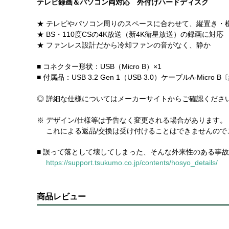
テレビ録画＆パソコン両対応 外付けハードディスク
★ テレビやパソコン周りのスペースに合わせて、縦置き・
★ BS・110度CSの4K放送（新4K衛星放送）の録画に対応
★ ファンレス設計だから冷却ファンの音がなく、静か
■ コネクター形状：USB（Micro B）×1
■ 付属品：USB 3.2 Gen 1（USB 3.0）ケーブルA-Micr
◎ 詳細な仕様についてはメーカーサイトからご確認くださ
※ デザイン/仕様等は予告なく変更される場合があります。
これによる返品/交換は受け付けることはできませんので
■ 誤って落として壊してしまった、そんな外来性のある事
https://support.tsukumo.co.jp/contents/hosyo_details/
商品レビュー