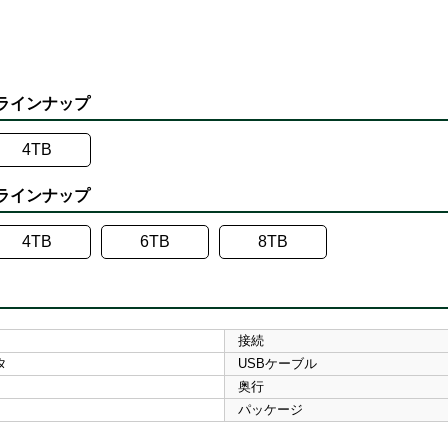
ト ラインナップ
4TB
ク ラインナップ
4TB
6TB
8TB
接続
タ
USBケーブル
奥行
パッケージ