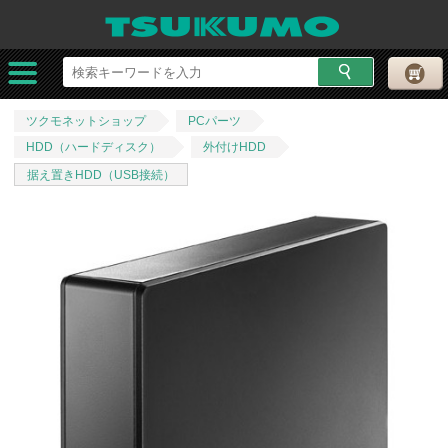
ツクモネットショップ
PCパーツ
HDD（ハードディスク）
外付けHDD
据え置きHDD（USB接続）