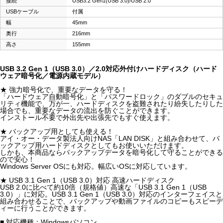
接続
USB3.2 Gen1(USB 3.0)/USB 2.0
USBケーブル
付属
幅
45mm
奥行
216mm
高さ
155mm
USB 3.2 Gen 1（USB 3.0）／2.0対応外付けハードディスク（ハード
ウェア暗号化／電源内蔵モデル）
★ 強力暗号化で、重要なデータを守る！
「ハードウェア自動暗号化」と「パスワードロック」のダブルのセキュ
リティ機能で、万が一、ハードディスクを盗難されたり紛失したりした
場合でも、重要なデータの流出を防ぐことができます。
インストール不要で外出先や出張先でもすぐ使えます。
★ バックアップ用としても使える！
アイ・オー・データ製法人向けNAS「LAN DISK」と組み合わせて、バ
ックアップ用ハードディスクとしてもお使いいただけます。
しかも、本商品ならバックアップデータを暗号化して守ることができる
ので安心！
Windows Server OSにも対応。幅広いOSに対応しています。
★ USB 3.1 Gen 1（USB 3.0）対応 高速ハードディスク
USB 2.0に比べて約10倍（規格値）高速な「USB 3.1 Gen 1（USB
3.0）」に対応。USB 3.1 Gen 1（USB 3.0）対応のインターフェイスと
組み合わせることで、バックアップや動画ファイルのコピーもスピーデ
ィーに行うことができます。
■ 対応機種：Windowsパソコン