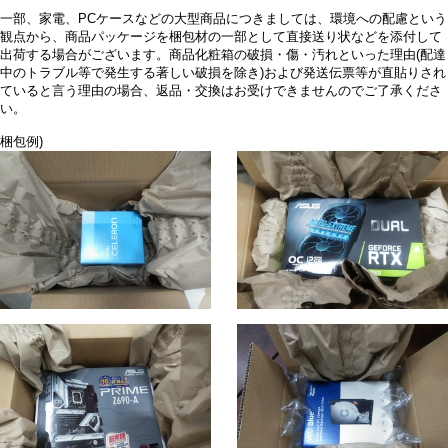
一部、家電、PCケースなどの大型商品につきましては、環境への配慮という
観点から、商品パッケージを梱包材の一部として直接送り状などを添付して
出荷する場合がございます。商品化粧箱の破損・傷・汚れといった理由(配達
中のトラブル等で発生する著しい破損を除き)および発送伝票等が直貼りされ
ていると言う理由の場合、返品・交換はお受けできませんのでご了承くださ
い。
梱包例)