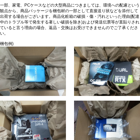
一部、家電、PCケースなどの大型商品につきましては、環境への配慮という
観点から、商品パッケージを梱包材の一部として直接送り状などを添付して
出荷する場合がございます。商品化粧箱の破損・傷・汚れといった理由(配達
中のトラブル等で発生する著しい破損を除き)および発送伝票等が直貼りされ
ていると言う理由の場合、返品・交換はお受けできませんのでご了承くださ
い。
梱包例)