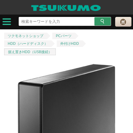
ツクモネットショップ
PCパーツ
HDD（ハードディスク）
外付けHDD
据え置きHDD（USB接続）