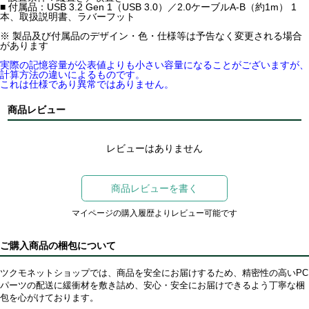
■ 付属品：USB 3.2 Gen 1（USB 3.0）／2.0ケーブルA-B（約1m） 1
本、取扱説明書、ラバーフット
※ 製品及び付属品のデザイン・色・仕様等は予告なく変更される場合
があります
実際の記憶容量が公表値よりも小さい容量になることがございますが、
計算方法の違いによるものです。
これは仕様であり異常ではありません。
商品レビュー
レビューはありません
商品レビューを書く
マイページの購入履歴よりレビュー可能です
ご購入商品の梱包について
ツクモネットショップでは、商品を安全にお届けするため、精密性の高いPC
パーツの配送に緩衝材を敷き詰め、安心・安全にお届けできるよう丁寧な梱
包を心がけております。