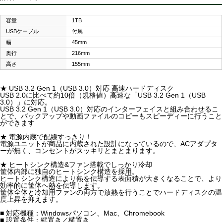
容量
1TB
USBケーブル
付属
幅
45mm
奥行
216mm
高さ
155mm
★ USB 3.2 Gen 1（USB 3.0）対応 高速ハードディスク
USB 2.0に比べて約10倍（規格値）高速な「USB 3.2 Gen 1（USB
3.0）」に対応。
USB 3.2 Gen 1（USB 3.0）対応のインターフェイスと組み合わせるこ
とで、バックアップや動画ファイルのコピーもスピーディーに行うこと
ができます
★ 電源内蔵で配線すっきり！
電源ユニットが商品に内蔵された設計になっているので、ACアダプタ
ーが無く、コンセントがスッキリとまとまります。
★ ヒートシンク構造&ファン搭載でしっかり冷却
筐体内部に独自のヒートシンク構造を採用。
ヒートシンク構造により熱を伝導する表面積が大きくなることで、より
効率的に筐体へ熱を伝導します。
筐体全体と冷却用ファンの両方で放熱を行うことでハードディスクの温
度上昇を抑えます。
■ 対応機種：Windowsパソコン、Mac、Chromebook
■ 設置条件：縦置き／横置き