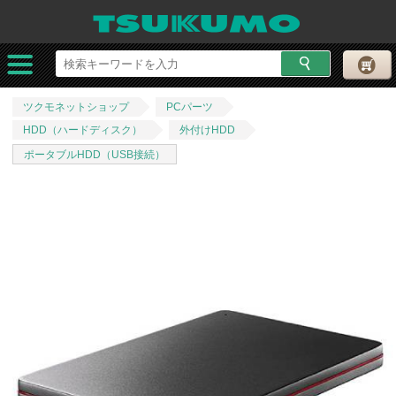
ツクモネットショップ
PCパーツ
HDD（ハードディスク）
外付けHDD
ポータブルHDD（USB接続）