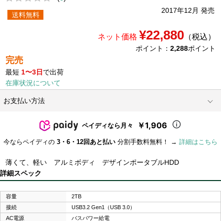
2017年12月 発売
送料無料
¥22,880
ネット価格
（税込）
ポイント：
2,288
ポイント
完売
最短
1〜3日
で出荷
在庫状況について
お支払い方法
￥1,906
ペイディなら月々
今ならペイディの
3・6・12回あと払い
分割手数料無料！ →
詳細はこちら
薄くて、軽い アルミボディ デザインポータブルHDD
詳細スペック
容量
2TB
接続
USB3.2 Gen1（USB 3.0）
AC電源
バスパワー給電