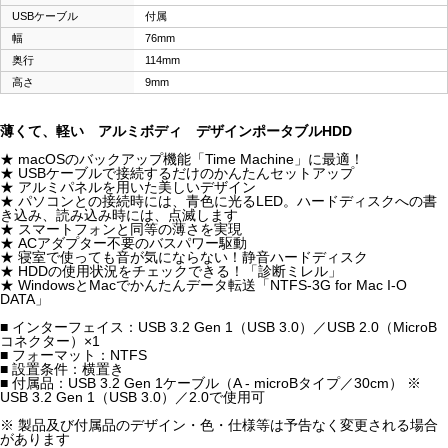
USBケーブル
付属
幅
76mm
奥行
114mm
高さ
9mm
薄くて、軽い アルミボディ デザインポータブルHDD
★ macOSのバックアップ機能「Time Machine」に最適！
★ USBケーブルで接続するだけのかんたんセットアップ
★ アルミパネルを用いた美しいデザイン
★ パソコンとの接続時には、青色に光るLED。ハードディスクへの書
き込み、読み込み時には、点滅します
★ スマートフォンと同等の薄さを実現
★ ACアダプター不要のバスパワー駆動
★ 寝室で使っても音が気にならない！静音ハードディスク
★ HDDの使用状況をチェックできる！「診断ミレル」
★ WindowsとMacでかんたんデータ転送「NTFS-3G for Mac I-O
DATA」
■ インターフェイス：USB 3.2 Gen 1（USB 3.0）／USB 2.0（MicroB
コネクター）×1
■ フォーマット：NTFS
■ 設置条件：横置き
■ 付属品：USB 3.2 Gen 1ケーブル（A - microBタイプ／30cm） ※
USB 3.2 Gen 1（USB 3.0）／2.0で使用可
※ 製品及び付属品のデザイン・色・仕様等は予告なく変更される場合
があります