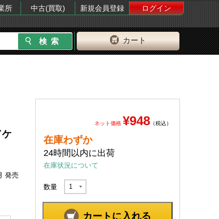
業所
中古(買取)
新規会員登録
ログイン
カート
¥948
ネット価格
（税込）
ドケ
在庫わずか
24時間以内に出荷
在庫状況について
月 発売
数量
カートに入れる