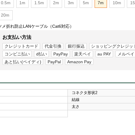
0.5m
1m
1.5m
2m
3m
5m
7m
10m
1
20m
ツメ折れ防止LANケーブル（Cat6対応）
お支払い方法
クレジットカード
代金引換
銀行振込
ショッピングクレジッ
コンビニ払い
d払い
PayPay
楽天ペイ
au PAY
メルペイ
あと払い(ペイディ)
PayPal
Amazon Pay
コネクタ形状2
結線
太さ