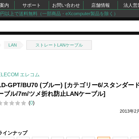
案内
サポート
お問い合わせ
店舗情報
法人営
00円以上で送料無料（一部商品・eXcomputer製品を除く）
LAN
ストレートLANケーブル
ELECOM エレコム
LD-GPT/BU70 (ブルー) [カテゴリー6/スタンダー
ーブル/7m/ツメ折れ防止LANケーブル]
(
0
)
2013年2
ラインナップ