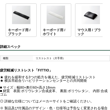
キーボード用 /
キーボード用 /
マウス用 / ブラ
ブラック
ホワイト
ック
詳細スペック
種類
リストレスト（片手用）
疲労軽減リストレスト「FITTIO」
★ 疲れを緩和する3つの処方を備えた、疲労軽減リストレスト
★ 横浜市総合リハビリテーションセンターとの共同開発
■ サイズ：幅80×奥行60×高さ18mm
■ 材質 表面:ポリウレタン合成皮革、 裏面:ポリウレタン、 内部:合成
ゴム
◎ 詳細な仕様についてはメーカーサイトをご確認ください。
※ 製品及び付属品のデザイン・色・仕様等は予告なく変更される場合