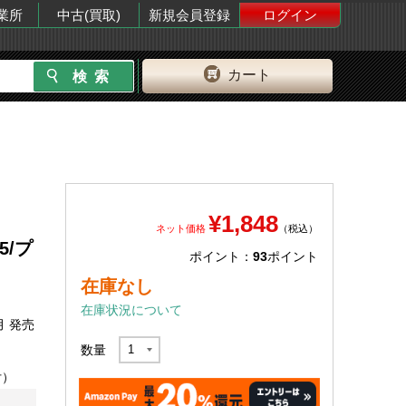
業所
中古(買取)
新規会員登録
ログイン
カート
¥1,848
ネット価格
（税込）
5/プ
ポイント：
93
ポイント
在庫なし
在庫状況について
月 発売
数量
付）