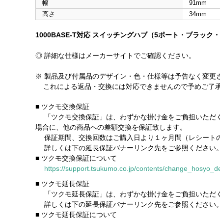
幅
91mm
高さ
34mm
1000BASE-T対応 スイッチングハブ（5ポート・ブラッ
◎ 詳細な仕様はメーカーサイトでご確認ください。
※ 製品及び付属品のデザイン・色・仕様等は予告なく変更
これによる返品・交換には対応できませんので予めご了
■ ツクモ交換保証
「ツクモ交換保証」は、わずかな掛け金をご負担いただく
場合に、他の商品への差額交換を保証致します。
保証期間、交換回数はご購入日より１ヶ月間（レシートの
詳しくは下の延長保証バナーリンク先をご参照ください
■ ツクモ交換保証について
https://support.tsukumo.co.jp/contents/change_hosyo_de
■ ツクモ延長保証
「ツクモ延長保証」は、わずかな掛け金をご負担いただく
詳しくは下の延長保証バナーリンク先をご参照ください
■ ツクモ延長保証について