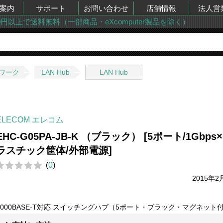
案内
サポート
お問い合わせ
店舗情報
法人営
00円以上で送料無料（一部商品・eXcomputer製品を除く）
ワーク
LAN Hub
LAN Hub
ELECOM エレコム
EHC-G05PA-JB-K （ブラック） [5ポート/1Gbps×
ラスチック筐体/外部電源]
(
0
)
2015年2
1000BASE-T対応 スイッチングハブ（5ポート・ブラック・マグネット