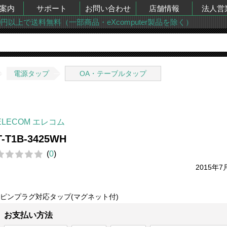
案内
サポート
お問い合わせ
店舗情報
法人営
00円以上で送料無料（一部商品・eXcomputer製品を除く）
電源タップ
OA・テーブルタップ
ELECOM エレコム
T-T1B-3425WH
(
0
)
2015年7
3ピンプラグ対応タップ(マグネット付)
お支払い方法