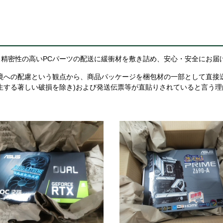
精密性の高いPCパーツの配送に緩衝材を敷き詰め、安心・安全にお届
境への配慮という観点から、商品パッケージを梱包材の一部として直接
生する著しい破損を除き)および発送伝票等が直貼りされていると言う