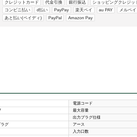
クレジットカード
代金引換
銀行振込
ショッピングクレジッ
コンビニ払い
d払い
PayPay
楽天ペイ
au PAY
メルペイ
あと払い(ペイディ)
PayPal
Amazon Pay
電源コード
V
最大容量
出力プラグ仕様
プラグ
アース
入力口数