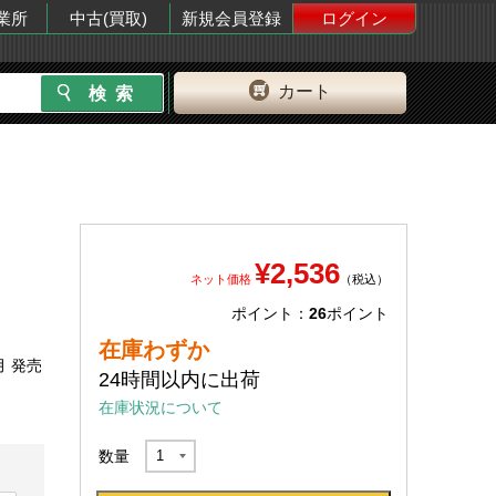
業所
中古(買取)
新規会員登録
ログイン
カート
¥2,536
ネット価格
（税込）
ポイント：
26
ポイント
在庫わずか
月 発売
24時間以内に出荷
在庫状況について
数量