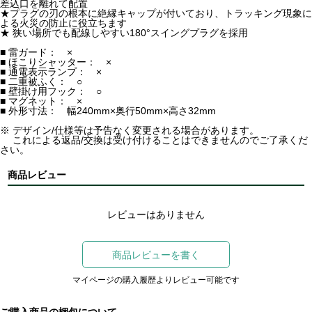
差込口を離れて配置
★プラグの刃の根本に絶縁キャップが付いており、トラッキング現象に
よる火災の防止に役立ちます
★ 狭い場所でも配線しやすい180°スイングプラグを採用
■ 雷ガード： ×
■ ほこりシャッター： ×
■ 通電表示ランプ： ×
■ 二重被ふく： ○
■ 壁掛け用フック： ○
■ マグネット： ×
■ 外形寸法： 幅240mm×奥行50mm×高さ32mm
※ デザイン/仕様等は予告なく変更される場合があります。
これによる返品/交換は受け付けることはできませんのでご了承くだ
さい。
商品レビュー
レビューはありません
商品レビューを書く
マイページの購入履歴よりレビュー可能です