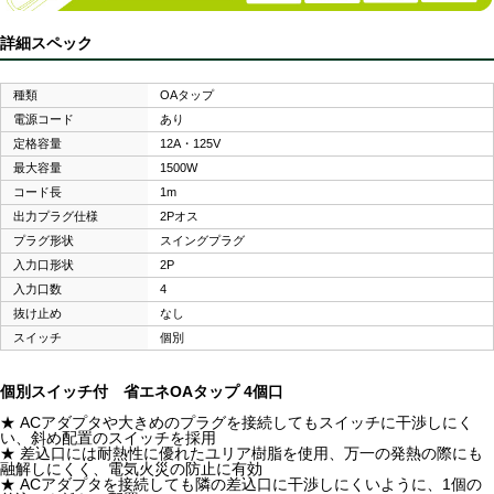
詳細スペック
種類
OAタップ
電源コード
あり
定格容量
12A・125V
最大容量
1500W
コード長
1m
出力プラグ仕様
2Pオス
プラグ形状
スイングプラグ
入力口形状
2P
入力口数
4
抜け止め
なし
スイッチ
個別
個別スイッチ付 省エネOAタップ 4個口
★ ACアダプタや大きめのプラグを接続してもスイッチに干渉しにく
い、斜め配置のスイッチを採用
★ 差込口には耐熱性に優れたユリア樹脂を使用、万一の発熱の際にも
融解しにくく、電気火災の防止に有効
★ ACアダプタを接続しても隣の差込口に干渉しにくいように、1個の