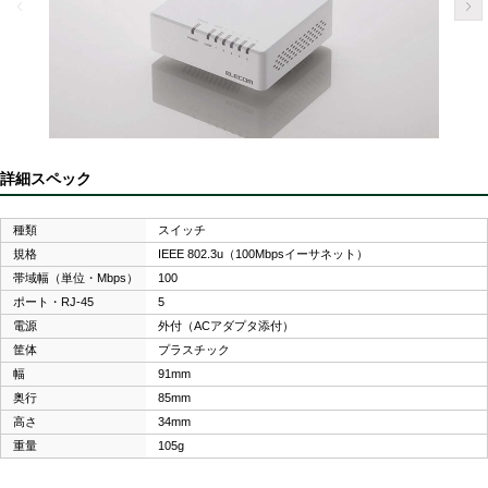
詳細スペック
種類
スイッチ
規格
IEEE 802.3u（100Mbpsイーサネット）
帯域幅（単位・Mbps）
100
ポート・RJ-45
5
電源
外付（ACアダプタ添付）
筐体
プラスチック
幅
91mm
奥行
85mm
高さ
34mm
重量
105g