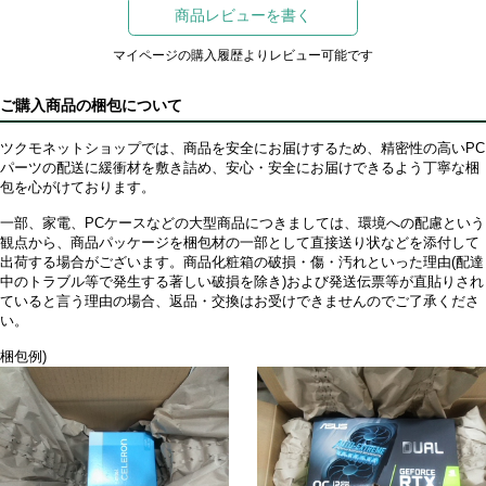
商品レビューを書く
マイページの購入履歴よりレビュー可能です
ご購入商品の梱包について
ツクモネットショップでは、商品を安全にお届けするため、精密性の高いPC
パーツの配送に緩衝材を敷き詰め、安心・安全にお届けできるよう丁寧な梱
包を心がけております。
一部、家電、PCケースなどの大型商品につきましては、環境への配慮という
観点から、商品パッケージを梱包材の一部として直接送り状などを添付して
出荷する場合がございます。商品化粧箱の破損・傷・汚れといった理由(配達
中のトラブル等で発生する著しい破損を除き)および発送伝票等が直貼りされ
ていると言う理由の場合、返品・交換はお受けできませんのでご了承くださ
い。
梱包例)