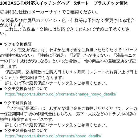
100BASE-TX対応スイッチングハブ 5ポート プラスチック筐体
◎ 詳細な仕様はメーカーサイトでご確認ください。
※ 製品及び付属品のデザイン・色・仕様等は予告なく変更される場合
があります。
これによる返品・交換には対応できませんので予めご了承くださ
い。
■ ツクモ交換保証
「ツクモ交換保証」は、わずかな掛け金をご負担いただくだけで「パーツ
の相性で動かない」「性能に不満足」「設置したが使えない」「液晶モニタ
ーのドット抜けが気になる」といった場合に、他の商品への差額交換を保証
致します。
保証期間、交換回数はご購入日より１ヶ月間（レシートのお買い上げ日よ
り１ヵ月）交換3回までとなります。
詳しくは下の延長保証バナーリンク先をご参照ください。
■ ツクモ交換保証について
https://support.tsukumo.co.jp/contents/change_hosyo_details/
■ ツクモ延長保証
「ツクモ延長保証」は、わずかな掛け金をご負担いただくだけで、メーカ
ー保証期間終了後の修理代金はもちろん、落下・火災などのトラブルの際の
損害も補償するサービスです。
詳しくは下の延長保証バナーリンク先をご参照ください。
■ ツクモ延長保証について
https://support.tsukumo.co.jp/contents/hosyo_details/