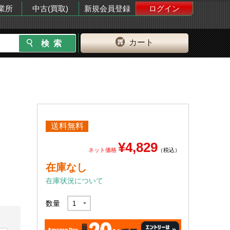
業所
中古(買取)
新規会員登録
ログイン
カート
送料無料
¥4,829
ネット価格
（税込）
在庫なし
在庫状況について
数量