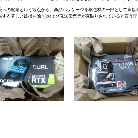
境への配慮という観点から、商品パッケージを梱包材の一部として直接
生する著しい破損を除き)および発送伝票等が直貼りされていると言う