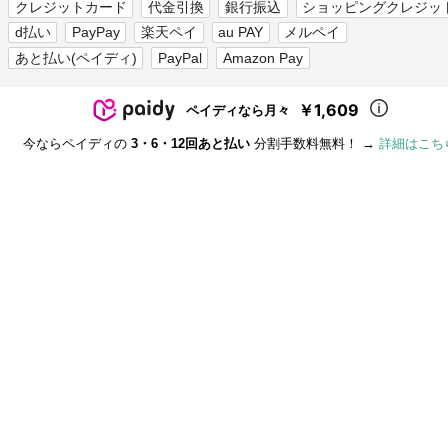
クレジットカード
代金引換
銀行振込
ショッピングクレジッ
d払い
PayPay
楽天ペイ
au PAY
メルペイ
あと払い(ペイディ)
PayPal
Amazon Pay
￥1,609
ペイディなら月々
今ならペイディの
3・6・12回あと払い
分割手数料無料！ →
詳細はこち