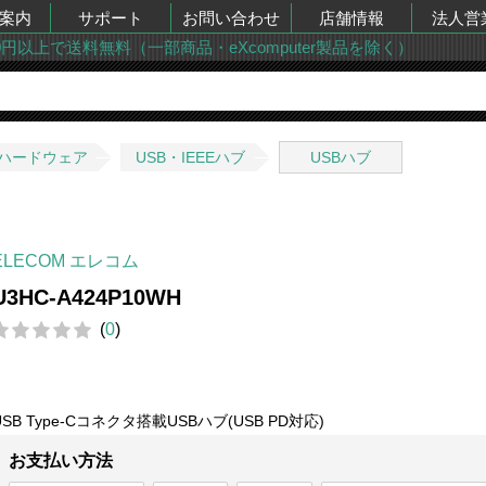
案内
サポート
お問い合わせ
店舗情報
法人営
00円以上で送料無料（一部商品・eXcomputer製品を除く）
ハードウェア
USB・IEEEハブ
USBハブ
ELECOM エレコム
U3HC-A424P10WH
(
0
)
USB Type-Cコネクタ搭載USBハブ(USB PD対応)
お支払い方法