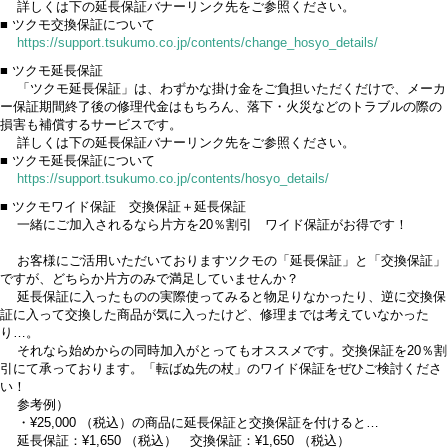
詳しくは下の延長保証バナーリンク先をご参照ください。
■ ツクモ交換保証について
https://support.tsukumo.co.jp/contents/change_hosyo_details/
■ ツクモ延長保証
「ツクモ延長保証」は、わずかな掛け金をご負担いただくだけで、メーカ
ー保証期間終了後の修理代金はもちろん、落下・火災などのトラブルの際の
損害も補償するサービスです。
詳しくは下の延長保証バナーリンク先をご参照ください。
■ ツクモ延長保証について
https://support.tsukumo.co.jp/contents/hosyo_details/
■ ツクモワイド保証 交換保証＋延長保証
一緒にご加入されるなら片方を20％割引 ワイド保証がお得です！
お客様にご活用いただいておりますツクモの「延長保証」と「交換保証」
ですが、どちらか片方のみで満足していませんか？
延長保証に入ったものの実際使ってみると物足りなかったり、逆に交換保
証に入って交換した商品が気に入ったけど、修理までは考えていなかった
り…。
それなら始めからの同時加入がとってもオススメです。交換保証を20％割
引にて承っております。「転ばぬ先の杖」のワイド保証をぜひご検討くださ
い！
参考例）
・¥25,000 （税込）の商品に延長保証と交換保証を付けると…
延長保証：¥1,650 （税込） 交換保証：¥1,650 （税込）