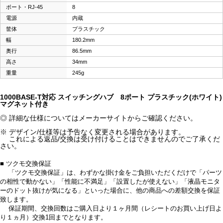
ポート・RJ-45
8
電源
内蔵
筐体
プラスチック
幅
180.2mm
奥行
86.5mm
高さ
34mm
重量
245g
1000BASE-T対応 スイッチングハブ 8ポート プラスチック(ホワイト)
マグネット付き
◎ 詳細な仕様についてはメーカーサイトからご確認ください。
※ デザイン/仕様等は予告なく変更される場合があります。
これによる返品/交換は受け付けることはできませんのでご了承くだ
さい。
■ ツクモ交換保証
「ツクモ交換保証」は、わずかな掛け金をご負担いただくだけで「パーツ
の相性で動かない」「性能に不満足」「設置したが使えない」「液晶モニタ
ーのドット抜けが気になる」といった場合に、他の商品への差額交換を保証
致します。
保証期間、交換回数はご購入日より１ヶ月間（レシートのお買い上げ日よ
り１ヵ月）交換1回までとなります。