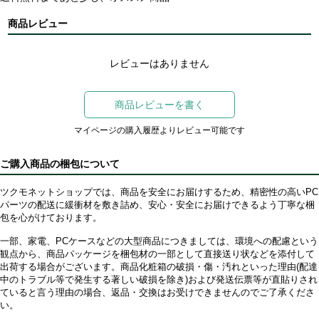
商品レビュー
レビューはありません
商品レビューを書く
マイページの購入履歴よりレビュー可能です
ご購入商品の梱包について
ツクモネットショップでは、商品を安全にお届けするため、精密性の高いPC
パーツの配送に緩衝材を敷き詰め、安心・安全にお届けできるよう丁寧な梱
包を心がけております。
一部、家電、PCケースなどの大型商品につきましては、環境への配慮という
観点から、商品パッケージを梱包材の一部として直接送り状などを添付して
出荷する場合がございます。商品化粧箱の破損・傷・汚れといった理由(配達
中のトラブル等で発生する著しい破損を除き)および発送伝票等が直貼りされ
ていると言う理由の場合、返品・交換はお受けできませんのでご了承くださ
い。