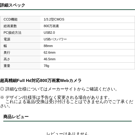
詳細スペック
CCD機能
1/3.2型CMOS
総画素数
800万画素
PC接続方法
USB2.0
電源
USBバスパワー
幅
88mm
奥行
62.6mm
高さ
46.5mm
重量
78g
超高精細Full Hd対応800万画素Webカメラ
◎ 詳細な仕様についてはメーカーサイトからご確認ください。
※ デザイン/仕様等は予告なく変更される場合があります。
これによる返品/交換は受け付けることはできませんのでご了承くだ
さい。
商品レビュー
レビューはありません