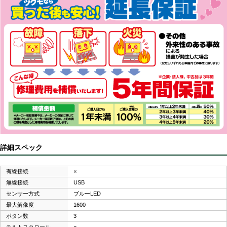
詳細スペック
有線接続
×
無線接続
USB
センサー方式
ブルーLED
最大解像度
1600
ボタン数
3