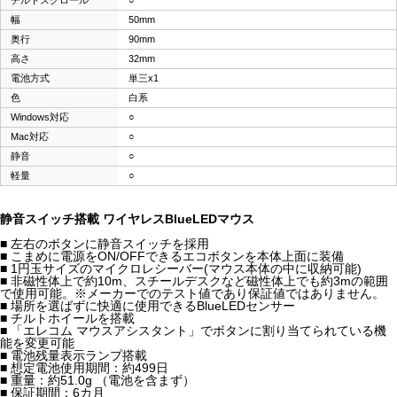
チルトスクロール
○
幅
50mm
奥行
90mm
高さ
32mm
電池方式
単三x1
色
白系
Windows対応
○
Mac対応
○
静音
○
軽量
○
静音スイッチ搭載 ワイヤレスBlueLEDマウス
■ 左右のボタンに静音スイッチを採用
■ こまめに電源をON/OFFできるエコボタンを本体上面に装備
■ 1円玉サイズのマイクロレシーバー(マウス本体の中に収納可能)
■ 非磁性体上で約10m、スチールデスクなど磁性体上でも約3mの範囲
で使用可能。※メーカーでのテスト値であり保証値ではありません。
■ 場所を選ばずに快適に使用できるBlueLEDセンサー
■ チルトホイールを搭載
■ 「エレコム マウスアシスタント」でボタンに割り当てられている機
能を変更可能
■ 電池残量表示ランプ搭載
■ 想定電池使用期間：約499日
■ 重量：約51.0g （電池を含まず）
■ 保証期間：6カ月