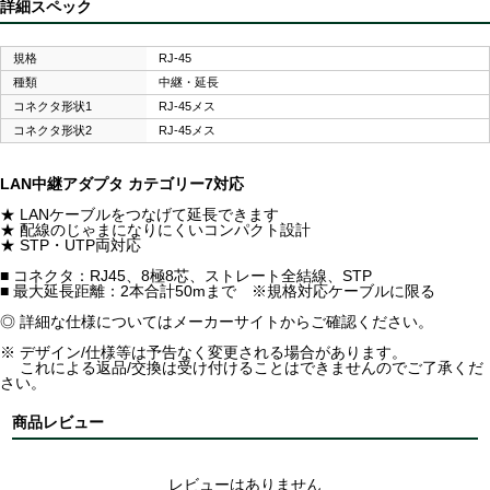
詳細スペック
規格
RJ-45
種類
中継・延長
コネクタ形状1
RJ-45メス
コネクタ形状2
RJ-45メス
LAN中継アダプタ カテゴリー7対応
★ LANケーブルをつなげて延長できます
★ 配線のじゃまになりにくいコンパクト設計
★ STP・UTP両対応
■ コネクタ：RJ45、8極8芯、ストレート全結線、STP
■ 最大延長距離：2本合計50mまで ※規格対応ケーブルに限る
◎ 詳細な仕様についてはメーカーサイトからご確認ください。
※ デザイン/仕様等は予告なく変更される場合があります。
これによる返品/交換は受け付けることはできませんのでご了承くだ
さい。
商品レビュー
レビューはありません