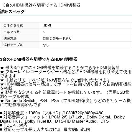
3台のHDMI機器を切替できるHDMI切替器
詳細スペック
コネクタ形状
HDMI
コネクタ数
3
切替方法
自動切替モードあり
添付ケーブル
なし
3台のHDMI機器を切替できるHDMI切替器
★ 最大3台までのHDMI機器を接続することができるHDMI切替器
★ ブルーレイレコーダーやゲーム機などのHDMI機器を切り替えて使用
できます
★ 手動とリモコンの2通りの切替方法でご使用いただけます
★ HDMI機器の信号を感知してポートを自動で切り替える自動切替機能
を搭載
★ 動作を安定させる外部電源ポートを搭載しています。（専用USB電
源ケーブル付属）
★ Nintendo Switch、PS4、PS5（フルHD解像度）などの各社ゲーム機
にて動作確認済みです
■ 対応解像度：1080p（フルHD）/1080i/720p/480p/480i
■ 対応音声フォーマット：LPCM 2/5.1/7.1ch、Dolby Digital、Dolby
Digital Plus、Dolby TrueHD、DTS-HD Master Audio、DTS
■ HDCP：対応
■ 対応ケーブル長：入力/出力合計 最大約5m以内