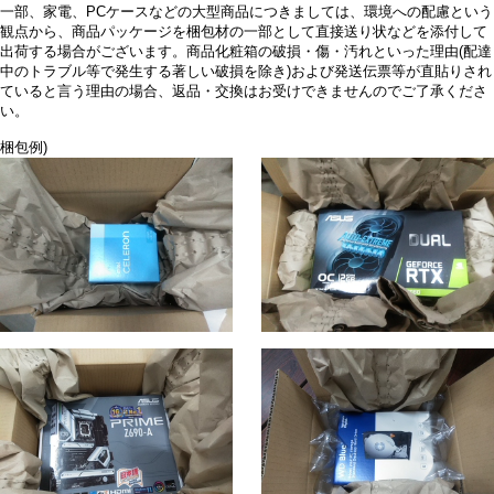
一部、家電、PCケースなどの大型商品につきましては、環境への配慮という
観点から、商品パッケージを梱包材の一部として直接送り状などを添付して
出荷する場合がございます。商品化粧箱の破損・傷・汚れといった理由(配達
中のトラブル等で発生する著しい破損を除き)および発送伝票等が直貼りされ
ていると言う理由の場合、返品・交換はお受けできませんのでご了承くださ
い。
梱包例)