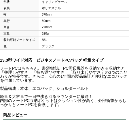
形状
キャリングケース
表装
ポリエステル
幅
370mm
奥行
80mm
高さ
270mm
重量
620g
収納可能ノートサイズ
B5L
色
ブラック
13.3型ワイド対応 ビジネスノートPCバッグ 軽量タイプ
ノートPCはもちろん、書類/雑誌、PC周辺機器を収納できる収納力と
「整理しやすさ」「持ち運びやすさ」「取り出しやすさ」の3つのこだ
わりが特長です。さらに、安心の1年間の製品保証と便利なエコバッグ
を付属しています。
製品構成：本体、エコバッグ、ショルダーベルト
軽量＆大容量で一日中歩き回るラウンダーに最適！
内部のノートPC収納ポケットはクッション性が高く、外部衝撃からし
っかりとノートPCを保護します。
商品レビュー