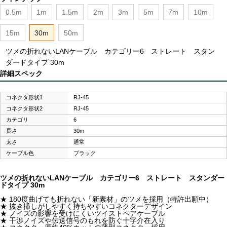
0.5m
1m
1.5m
2m
3m
5m
7m
10m
15m
30m
50m
ツメの折れないLANケーブル カテゴリー6 ストレート スタン
ダードタイプ 30m
詳細スペック
コネクタ形状1
RJ-45
コネクタ形状2
RJ-45
カテゴリ
6
長さ
30m
太さ
通常
ケーブル色
ブラック
ツメの折れないLANケーブル カテゴリー6 ストレート スタンダー
ドタイプ 30m
★ 180度曲げても折れない「新素材」のツメを採用（特許出願中）
★ 抜き挿しがしやすく持ちやすいコネクターデザイン
★ ノイズの影響を受けにくいツイストペアケーブル
★ 干渉ノイズや伝送信号のもれを防ぐ十字介在入り