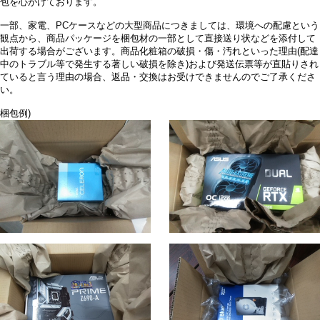
包を心がけております。
一部、家電、PCケースなどの大型商品につきましては、環境への配慮という
観点から、商品パッケージを梱包材の一部として直接送り状などを添付して
出荷する場合がございます。商品化粧箱の破損・傷・汚れといった理由(配達
中のトラブル等で発生する著しい破損を除き)および発送伝票等が直貼りされ
ていると言う理由の場合、返品・交換はお受けできませんのでご了承くださ
い。
梱包例)